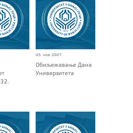
05. нов 2007.
и
Обиљежавање Дана
ет
Универзитета
32.