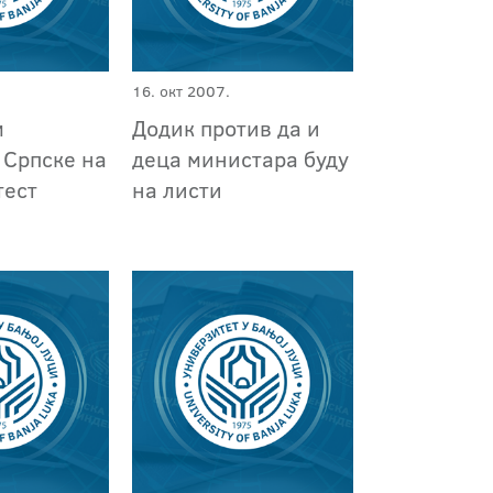
16. окт 2007.
м
Додик против да и
 Српске на
деца министара буду
тест
на листи