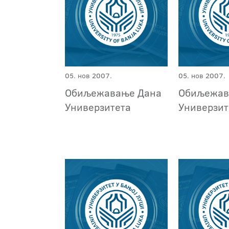
05. нов 2007.
05. нов 2007.
Обиљежавање Дана
Обиљежав
Универзитета
Универзит