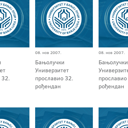
08. нов 2007.
08. нов 2007.
и
Бањолучки
Бањолучк
ет
Универзитет
Универзит
 32.
прославио 32.
прославио 
рођендан
рођендан