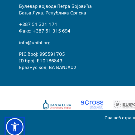
Булевар војводе Петра Бојовића
Бања Лука, Република Српска
+387 51 321 171
Факс: +387 51 315 694
info@unibl.org
PIC број: 995591705
ID број: E10186843
Еразмус код: BA BANJA02
Ова веб стран