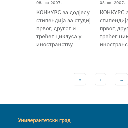
08. окт 2007.
08. окт 2007.
КОНКУРС за додјелу
КОНКУРС з
стипендија за студиј
стипендија
првог, другог и
првог, дру
трећег циклуса у
трећег цик
иностранству
иностранс
«
‹
...
Универзитетски град