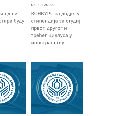
08. окт 2007.
ив да и
КОНКУРС за додјелу
стара буду
стипендија за студиј
првог, другог и
трећег циклуса у
иностранству