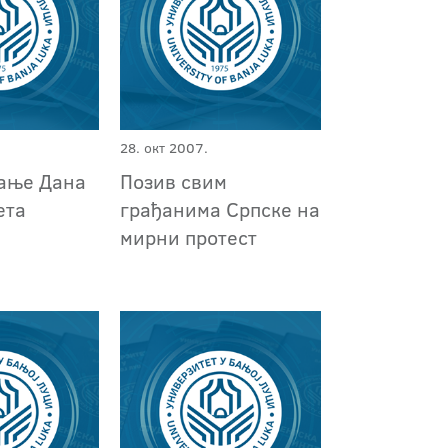
28. окт 2007.
ање Дана
Позив свим
ета
грађанима Српске на
мирни протест