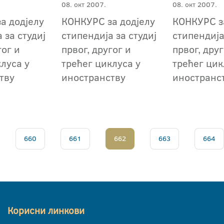
08. окт 2007.
08. окт 2007.
а додјелу
КОНКУРС за додјелу
КОНКУРС з
 за студиј
стипендија за студиј
стипендија
гог и
првог, другог и
првог, друг
луса у
трећег циклуса у
трећег цик
тву
иностранству
иностранс
660
661
662
663
664
Корисни линкови