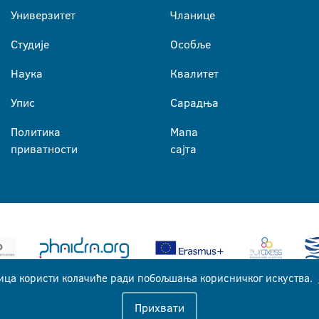
Универзитет
Чланице
Студије
Особље
Наука
Квалитет
Упис
Сарадња
Политика
Мапа
приватности
сајта
ица користи колачиће ради побољшања корисничког искуства.
Универзитет у Бањој Луци © 2026
Прихвати
Сва права задржана