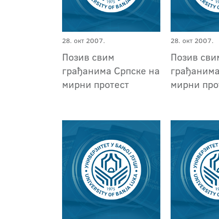
28. окт 2007.
28. окт 2007.
Позив свим
Позив сви
грађанима Српске на
грађанима
мирни протест
мирни про