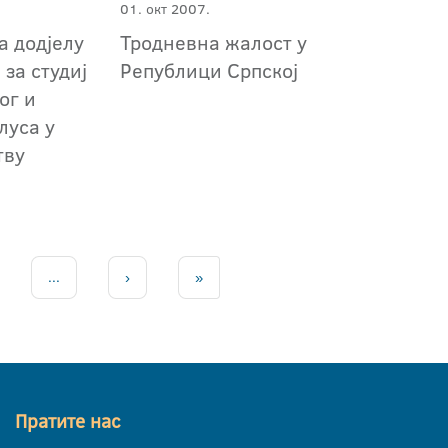
01. окт 2007.
а додјелу
Тродневна жалост у
 за студиј
Републици Српској
ог и
луса у
тву
...
›
»
Пратите нас