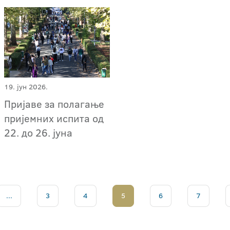
19. јун 2026.
Пријаве за полагање
пријемних испита од
22. до 26. јуна
...
3
4
5
6
7