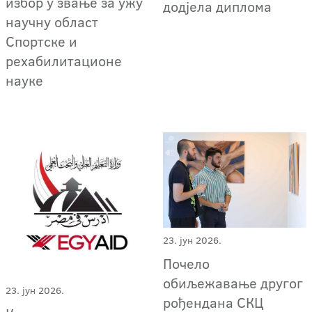
избор у звање за ужу
додјела диплома
научну област
Спортске и
рехабилитационе
науке
23. јун 2026.
Почело
обиљежавање другог
23. јун 2026.
рођендана СКЦ