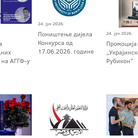
24. јун 2026.
Поништење дијела
24. јун 2026.
Конкурса од
а
Промоција
17.06.2026. године
дних
„Украјинс
 на АГГФ-у
Рубикон”