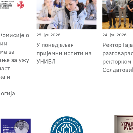
Комисије о
25. јун 2026.
24. јун 2026.
ним
У понедјељак
Ректор Гај
ма за
пријемни испити на
разговарао
ање за ужу
УНИБЛ
ректорком
ласт
Солдатови
ка и
огија