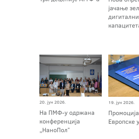
јачање зе
дигитални
капаците
20. јун 2026.
19. јун 2026.
На ПМФ-у одржана
Промоција
конференција
Европске 
„НаноПолˮ