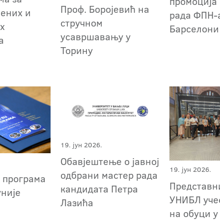
промоција
Проф. Боројевић на
лених и
рада ФПН-
стручном
х
Барселони
усавршавању у
та
Торину
19. јун 2026.
Обавјештење о јавној
19. јун 2026.
одбрани мастер рада
 програма
Представн
кандидата Петра
уније
УНИБЛ уче
Лазића
на обуци у