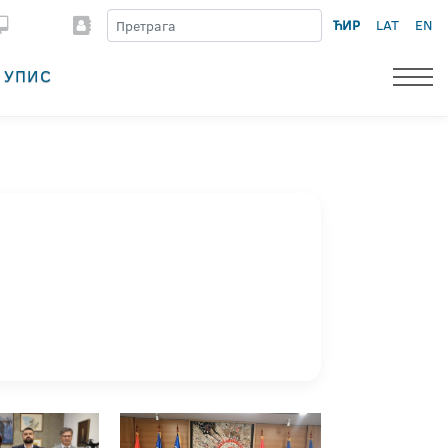
ЋИР
LAT
EN
УПИС