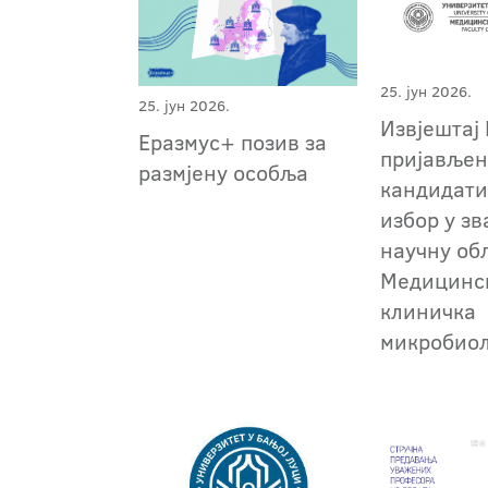
25. јун 2026.
25. јун 2026.
Извјештај 
Еразмус+ позив за
пријавље
размјену особља
кандидати
избор у зв
научну об
Медицинс
клиничка
микробиол