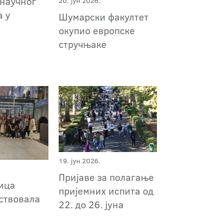
 научног
20. јун 2026.
а у
Шумарски факултет
окупио европске
стручњаке
19. јун 2026.
Пријаве за полагање
ица
пријемних испита од
ствовала
22. до 26. јуна