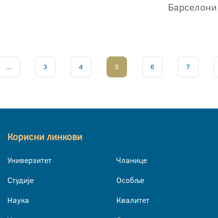
Барселони
...
3
4
5
6
7
Корисни линкови
Универзитет
Чланице
Студије
Особље
Наука
Квалитет