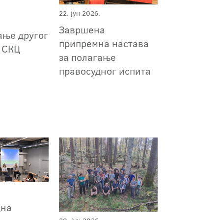
22. јун 2026.
Завршена
ње другог
припремна настава
 СКЦ
за полагање
правосудног испита
дна