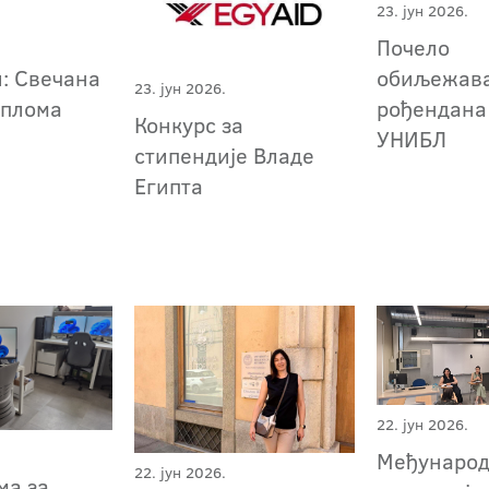
23. јун 2026.
Почело
и: Свечана
обиљежава
23. јун 2026.
иплома
рођендана
Конкурс за
УНИБЛ
стипендије Владе
Египта
22. јун 2026.
Међунаро
22. јун 2026.
ма за