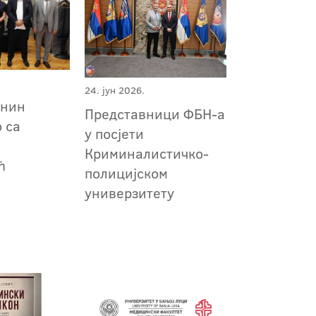
24. јун 2026.
анин
Представници ФБН-а
 са
у посјети
Криминалистичко-
ћ
полицијском
универзитету