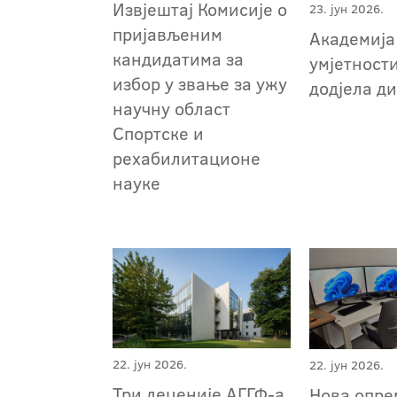
Извјештај Комисије о
23. јун 2026.
пријављеним
Академија
кандидатима за
умјетност
избор у звање за ужу
додјела д
научну област
Спортске и
рехабилитационе
науке
22. јун 2026.
22. јун 2026.
Три деценије АГГФ-a
Нова опре