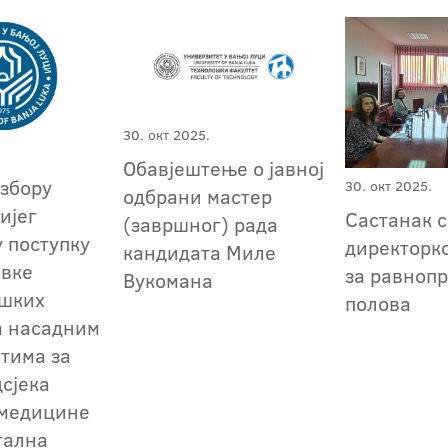
30. окт 2025.
Обавјештење о јавној
избору
30. окт 2025.
одбрани мастер
ијег
Састанак 
(завршног) рада
у поступку
директорк
кандидата Миле
авке
за равноп
Вукомана
ошких
полова
а насадним
тима за
дсјека
 медицине
тална