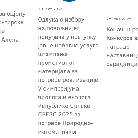
28. окт 2025.
за оцјену
Одлука о избору
28. окт 2025.
окторске
најповољнијег
Коначни р
је
понуђача у поступку
Конкурса з
 Алена
јавне набавке услуга
награде
штампања
наставниц
промотивног
сарадниц
материјала за
потребе реализације
V симпозијума
биолога и еколога
Републике Српске
СБЕРС 2025 за
потребе Природно-
математичког