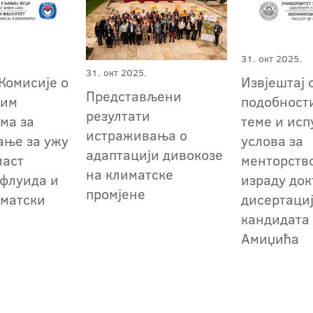
31. окт 2025.
31. окт 2025.
Комисије о
Извјештај 
Представљени
ним
подобности
резултати
ма за
теме и ис
истраживања о
ање за ужу
услова за
адаптацији дивокозе
ласт
менторство
на климатске
флуида и
израду док
промјене
матски
дисертаци
кандидата
Амиџића