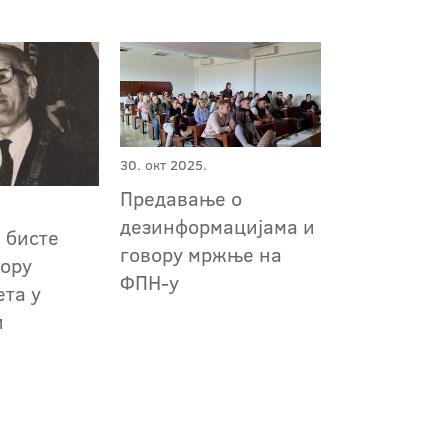
30. окт 2025.
Предавање о
дезинформацијама и
 бисте
говору мржње на
тору
ФПН-у
ета у
и