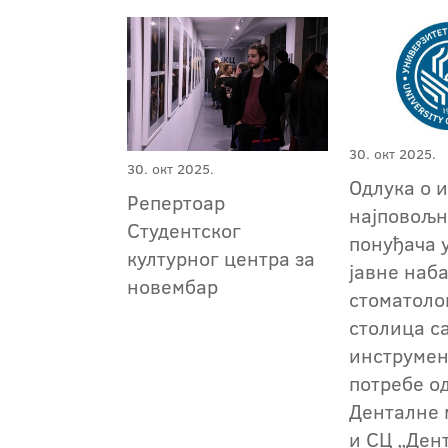
30. окт 2025.
30. окт 2025.
Одлука о 
Репертоар
најповољн
Студентског
понуђача 
културног центра за
јавне наб
новембар
стоматол
столица с
инструмен
потребе о
Денталне
и СЦ „Ден