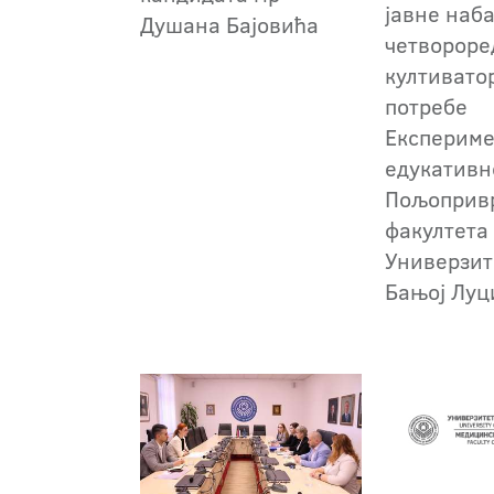
јавне наб
Душана Бајовића
четвороре
култивато
потребе
Експериме
едукативн
Пољоприв
факултета
Универзит
Бањој Луц