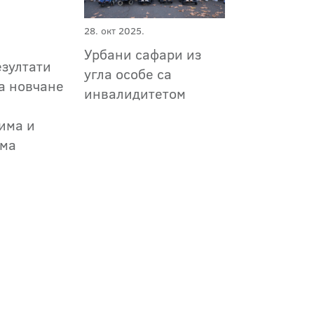
28. окт 2025.
Урбани сафари из
езултати
угла особе са
а новчане
инвалидитетом
има и
има