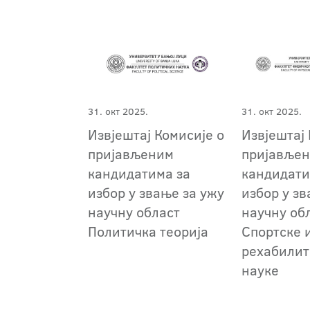
31. окт 2025.
31. окт 2025.
Извјештај Комисије о
Извјештај 
пријављеним
пријавље
кандидатима за
кандидати
избор у звање за ужу
избор у зв
научну област
научну об
Политичка теорија
Спортске 
рехабили
науке