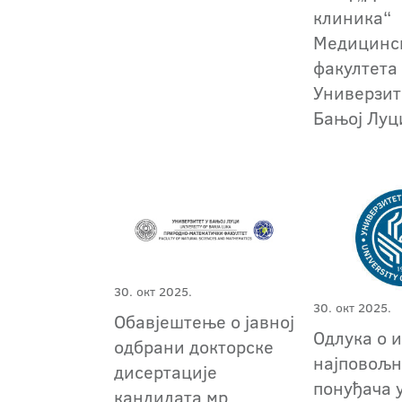
клиника“
Медицинс
факултета
Универзит
Бањој Луц
30. окт 2025.
30. окт 2025.
Обавјештење о јавној
Одлука о 
одбрани докторске
најповољн
дисертације
понуђача 
кандидата мр