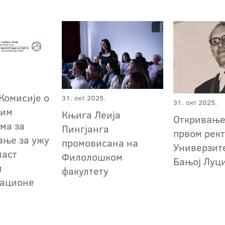
Комисије о
31. окт 2025.
31. окт 2025.
ним
Књига Леија
Откривање
ма за
Пингјанга
првом рек
ање за ужу
промовисана на
Универзит
ласт
Филолошком
Бањој Луц
и
факултету
тационе