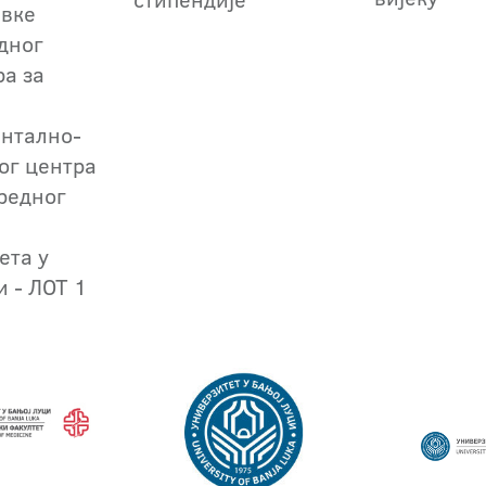
авке
дног
ра за
нтално-
ог центра
редног
ета у
и - ЛОТ 1