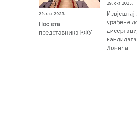
29. окт 2025.
Извјештај 
29. окт 2025.
урађене д
Посјета
дисертаци
представника КФУ
кандидата
Лонића