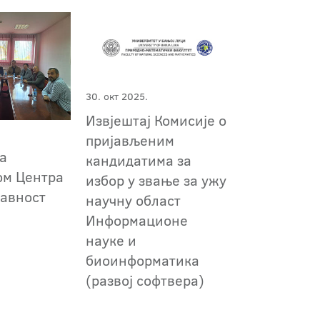
30. окт 2025.
Извјештај Комисије о
пријављеним
са
кандидатима за
ом Центра
избор у звање за ужу
равност
научну област
Информационе
науке и
биоинформатика
(развој софтвера)