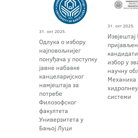
31. окт 2025.
31. окт 2025.
Извјештај 
Одлука о избору
пријавље
најповољнијег
кандидати
понуђача у поступку
избор у зв
јавне набавке
научну об
канцеларијског
Механика 
намјештаја за
хидропнеу
потребе
системи
Филозофског
факултета
Универзитета у
Бањој Луци