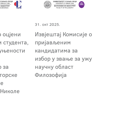
31. окт 2025.
о оцјени
Извјештај Комисије о
 студента,
пријављеним
пуњености
кандидатима за
избор у звање за ужу
 за
научну област
торске
Филозофија
је
 Николе