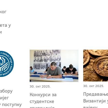
ког
ета у
и
30. окт 2025.
30. окт 2025.
избору
Предавање
Конкурси за
ијег
Византији 
студентске
у поступку
вијеку
стипендије