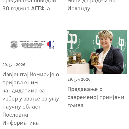
предавања поводом
моћи да раде и на
30 година АГГФ-а
Исланду
29. јун 2026.
Извјештај Комисије о
29. јун 2026.
пријављеним
Предавање о
кандидатима за
савременој примјени
избор у звање за ужу
гљива
научну област
Пословна
Информатика