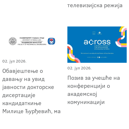
телевизијска режија
02. јул 2026.
02. јул 2026.
Обавјештење о
Позив за учешће на
давању на увид
конференцији о
јавности докторске
академској
дисертације
комуникацији
кандидаткиње
Милице Ђурђевић, ма