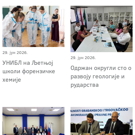
29. јун 2026.
29. јун 2026.
УНИБЛ на Љетњој
Одржан округли сто о
школи форензичке
развоју геологије и
хемије
рударства