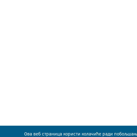
Ова веб страница користи колачиће ради побољшањ