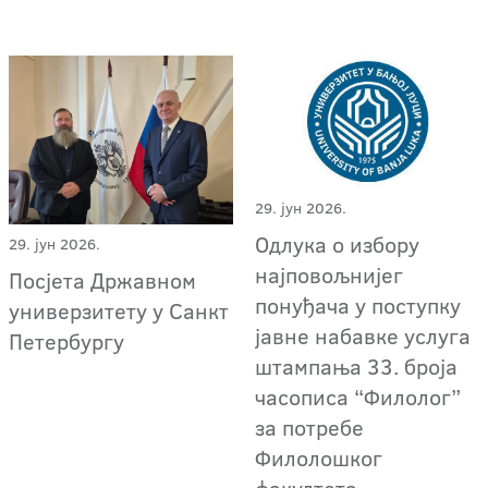
29. јун 2026.
Одлука о избору
29. јун 2026.
најповољнијег
Посјета Државном
понуђача у поступку
универзитету у Санкт
јавне набавке услуга
Петербургу
штампања 33. броја
часописа “Филолог”
за потребе
Филолошког