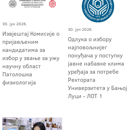
30. јун 2026.
30. јун 2026.
Извјештај Комисије о
Одлука о избору
пријављеним
најповољнијег
кандидатима за
понуђача у поступку
избор у звање за ужу
јавне набавке клима
научну област
уређаја за потребе
Патолошка
Ректората
физиологија
Универзитета у Бањој
Луци - ЛОТ 1