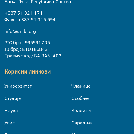
Бања Лука, Република Српска
+387 51 321 171
Факс: +387 51 315 694
info@unibl.org
PIC број: 995591705
ID број: E10186843
Еразмус код: BA BANJA02
Корисни линкови
Универзитет
Чланице
Студије
Особље
Наука
Квалитет
Упис
Сарадња