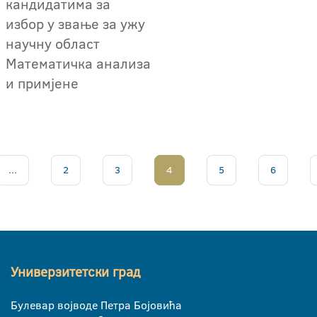
кандидатима за
избор у звање за ужу
научну област
Математичка анализа
и примјене
...
2
3
4
5
6
Универзитетски град
Булевар војводе Петра Бојовића