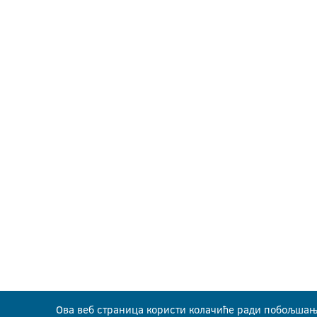
Ова веб страница користи колачиће ради побољшањ