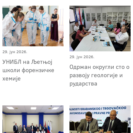
29. јун 2026.
29. јун 2026.
УНИБЛ на Љетњој
Одржан округли сто о
школи форензичке
развоју геологије и
хемије
рударства