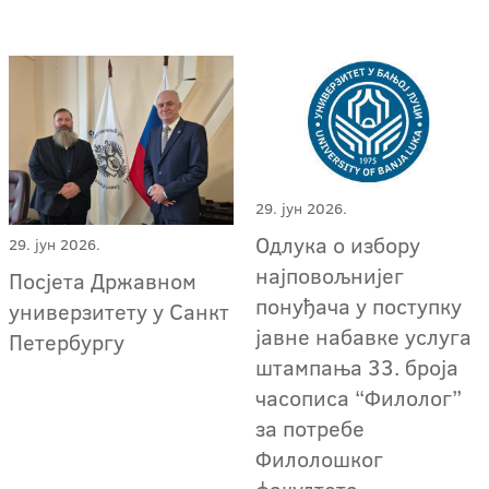
29. јун 2026.
Одлука о избору
29. јун 2026.
најповољнијег
Посјета Државном
понуђача у поступку
универзитету у Санкт
јавне набавке услуга
Петербургу
штампања 33. броја
часописа “Филолог”
за потребе
Филолошког