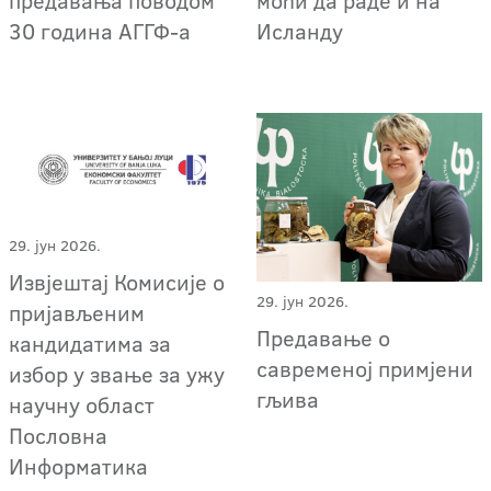
предавања поводом
моћи да раде и на
30 година АГГФ-а
Исланду
29. јун 2026.
Извјештај Комисије о
29. јун 2026.
пријављеним
Предавање о
кандидатима за
савременој примјени
избор у звање за ужу
гљива
научну област
Пословна
Информатика