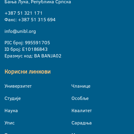
Бања Лука, Република Српска
+387 51 321 171
Факс: +387 51 315 694
info@unibl.org
PIC број: 995591705
ID број: E10186843
Еразмус код: BA BANJA02
Корисни линкови
Универзитет
Чланице
Студије
Особље
Наука
Квалитет
Упис
Сарадња