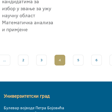
кандидатима за
избор у звање за ужу
научну област
Математичка анализа
и примјене
...
2
3
4
5
6
Универзитетски град
Булевар војводе Петра Бојовића