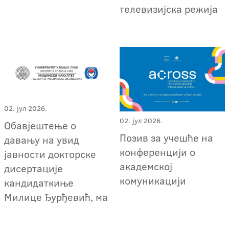
телевизијска режија
02. јул 2026.
02. јул 2026.
Обавјештење о
Позив за учешће на
давању на увид
конференцији о
јавности докторске
академској
дисертације
комуникацији
кандидаткиње
Милице Ђурђевић, ма