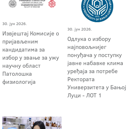
30. јун 2026.
30. јун 2026.
Извјештај Комисије о
Одлука о избору
пријављеним
најповољнијег
кандидатима за
понуђача у поступку
избор у звање за ужу
јавне набавке клима
научну област
уређаја за потребе
Патолошка
Ректората
физиологија
Универзитета у Бањој
Луци - ЛОТ 1