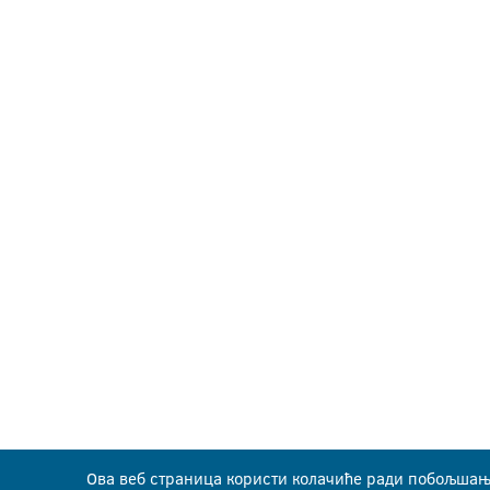
Ова веб страница користи колачиће ради побољшањ