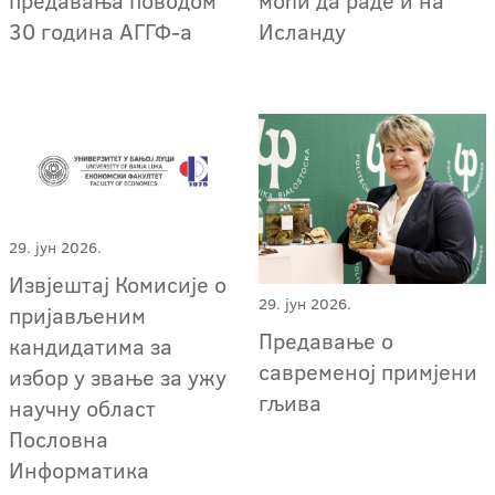
предавања поводом
моћи да раде и на
30 година АГГФ-а
Исланду
29. јун 2026.
Извјештај Комисије о
29. јун 2026.
пријављеним
Предавање о
кандидатима за
савременој примјени
избор у звање за ужу
гљива
научну област
Пословна
Информатика