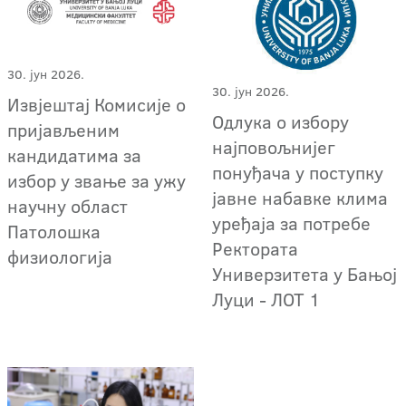
30. јун 2026.
30. јун 2026.
Извјештај Комисије о
Одлука о избору
пријављеним
најповољнијег
кандидатима за
понуђача у поступку
избор у звање за ужу
јавне набавке клима
научну област
уређаја за потребе
Патолошка
Ректората
физиологија
Универзитета у Бањој
Луци - ЛОТ 1