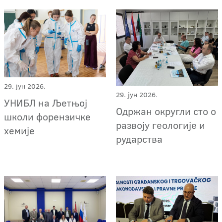
29. јун 2026.
29. јун 2026.
УНИБЛ на Љетњој
Одржан округли сто о
школи форензичке
развоју геологије и
хемије
рударства