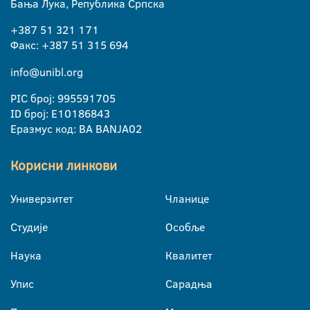
Бања Лука, Република Српска
+387 51 321 171
Факс: +387 51 315 694
info@unibl.org
PIC број: 995591705
ID број: E10186843
Еразмус код: BA BANJA02
Корисни линкови
Универзитет
Чланице
Студије
Особље
Наука
Квалитет
Упис
Сарадња