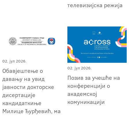
телевизијска режија
02. јул 2026.
02. јул 2026.
Обавјештење о
Позив за учешће на
давању на увид
конференцији о
јавности докторске
академској
дисертације
комуникацији
кандидаткиње
Милице Ђурђевић, ма