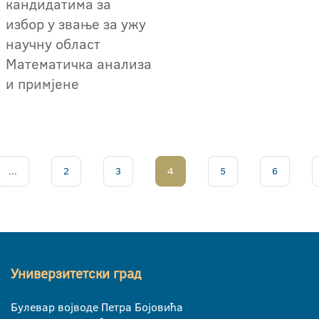
кандидатима за
избор у звање за ужу
научну област
Математичка анализа
и примјене
...
2
3
4
5
6
Универзитетски град
Булевар војводе Петра Бојовића