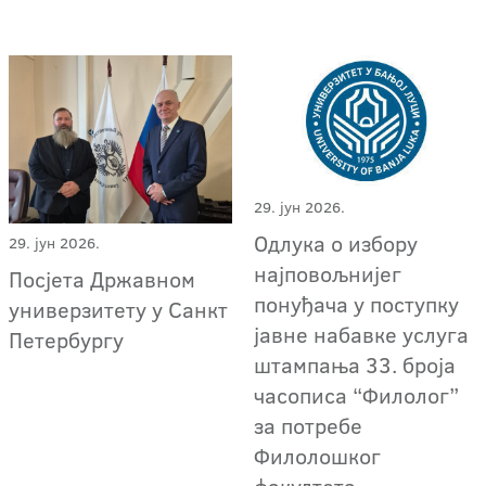
29. јун 2026.
Одлука о избору
29. јун 2026.
најповољнијег
Посјета Државном
понуђача у поступку
универзитету у Санкт
јавне набавке услуга
Петербургу
штампања 33. броја
часописа “Филолог”
за потребе
Филолошког