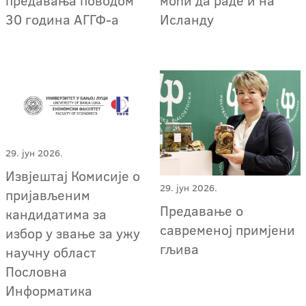
предавања поводом
моћи да раде и на
30 година АГГФ-а
Исланду
29. јун 2026.
Извјештај Комисије о
29. јун 2026.
пријављеним
Предавање о
кандидатима за
савременој примјени
избор у звање за ужу
гљива
научну област
Пословна
Информатика