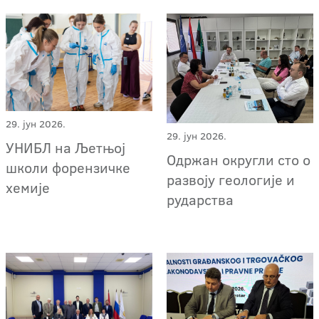
29. јун 2026.
29. јун 2026.
УНИБЛ на Љетњој
Одржан округли сто о
школи форензичке
развоју геологије и
хемије
рударства