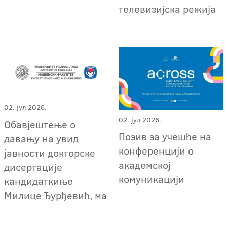
телевизијска режија
02. јул 2026.
02. јул 2026.
Обавјештење о
Позив за учешће на
давању на увид
конференцији о
јавности докторске
академској
дисертације
комуникацији
кандидаткиње
Милице Ђурђевић, ма