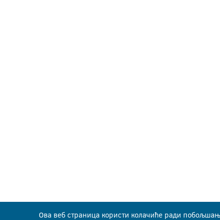
Ова веб страница користи колачиће ради побољшањ