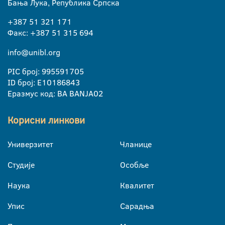
Бања Лука, Република Српска
+387 51 321 171
Факс: +387 51 315 694
info@unibl.org
PIC број: 995591705
ID број: E10186843
Еразмус код: BA BANJA02
Корисни линкови
Универзитет
Чланице
Студије
Особље
Наука
Квалитет
Упис
Сарадња