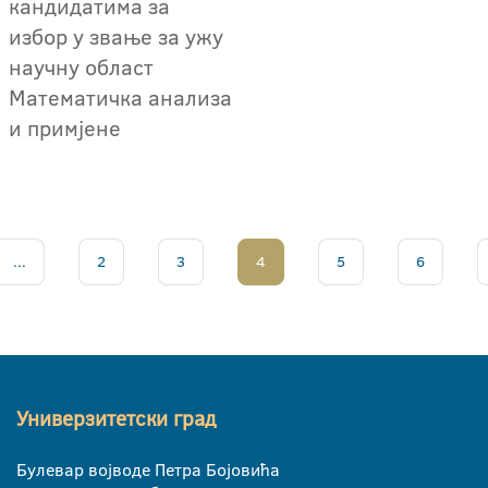
кандидатима за
избор у звање за ужу
научну област
Математичка анализа
и примјене
...
2
3
4
5
6
Универзитетски град
Булевар војводе Петра Бојовића