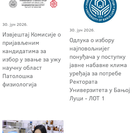
30. јун 2026.
30. јун 2026.
Извјештај Комисије о
Одлука о избору
пријављеним
најповољнијег
кандидатима за
понуђача у поступку
избор у звање за ужу
јавне набавке клима
научну област
уређаја за потребе
Патолошка
Ректората
физиологија
Универзитета у Бањој
Луци - ЛОТ 1