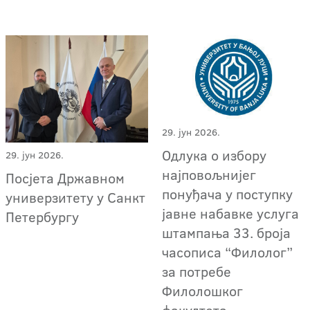
29. јун 2026.
Одлука о избору
29. јун 2026.
најповољнијег
Посјета Државном
понуђача у поступку
универзитету у Санкт
јавне набавке услуга
Петербургу
штампања 33. броја
часописа “Филолог”
за потребе
Филолошког