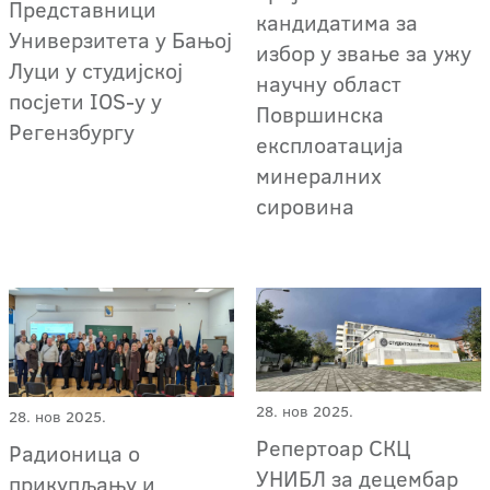
Представници
кандидатима за
Универзитета у Бањој
избор у звање за ужу
Луци у студијској
научну област
посјети IOS-у у
Површинска
Регензбургу
експлоатација
минералних
сировина
28. нов 2025.
28. нов 2025.
Репертоар СКЦ
Радионица о
УНИБЛ за децембар
прикупљању и