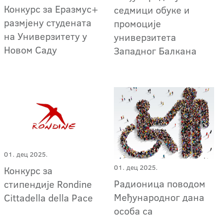
Конкурс за Еразмус+
седмици обуке и
размјену студената
промоције
на Универзитету у
универзитета
Новом Саду
Западног Балкана
01. дец 2025.
01. дец 2025.
Конкурс за
Радионица поводом
стипендије Rondine
Међународног дана
Cittadella della Pace
особа са