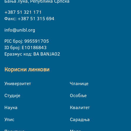
Бања Лука, Република Српска
+387 51 321 171
Факс: +387 51 315 694
info@unibl.org
PIC број: 995591705
ID број: E10186843
Еразмус код: BA BANJA02
Корисни линкови
Универзитет
Чланице
Студије
Особље
Наука
Квалитет
Упис
Сарадња