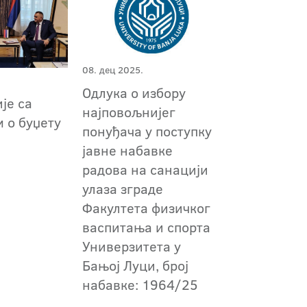
08. дец 2025.
Одлука о избору
је са
најповољнијег
 о буџету
понуђача у поступку
јавне набавке
радова на санацији
улаза зграде
Факултета физичког
васпитања и спорта
Универзитета у
Бањој Луци, број
набавке: 1964/25