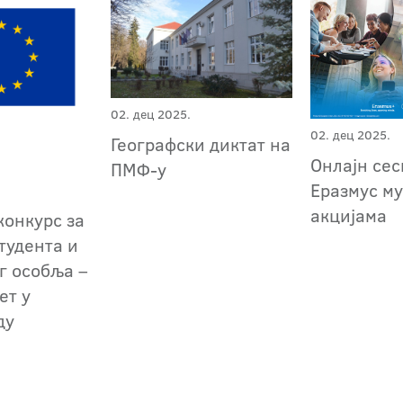
02. дец 2025.
02. дец 2025.
Географски диктат на
Онлајн сес
ПМФ-у
Еразмус м
акцијама
конкурс за
тудента и
г особља –
ет у
ду