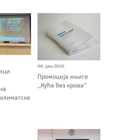
08. дец 2025.
ици
Промоција књиге
г
,,Кућа без крова”
на
 климатске