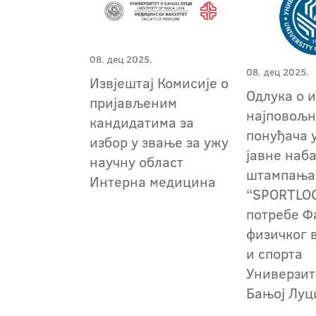
08. дец 2025.
08. дец 2025.
Извјештај Комисије о
Oдлука о 
пријављеним
најповољн
кандидатима за
понуђача 
избор у звање за ужу
јавне наб
научну област
штампања
Интерна медицина
“SPORTLOG
потребе Ф
физичког 
и спорта
Универзит
Бањој Луц