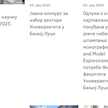
03. дец 2025.
02. дец 2025.
Јавни конкурс за
Oдлука о и
а научну
избор ректора
најповољн
2025.
Универзитета у
понуђача у
Бањој Луци
јавне наба
штампања
монографиј
and Model
Expression
потребе Ф
факултета
Универзит
Бањој Луц