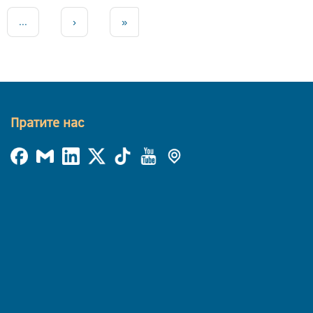
...
›
»
Пратите нас