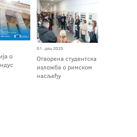
01. дец 2025.
ија о
Отворена студентска
ундус
изложба о римском
насљеђу