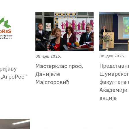
08. дец 2025.
08. дец 2025.
Представн
Мастерклас проф.
ријаву
Шумарско
Данијеле
,,АгроРес”
факултета 
Мајсторовић
Академији
акције