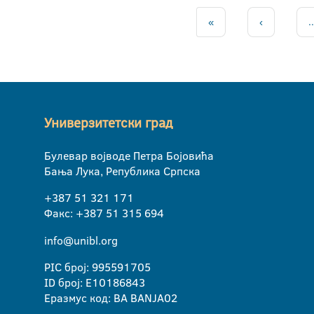
«
‹
..
Универзитетски град
Булевар војводе Петра Бојовића
Бања Лука, Република Српска
+387 51 321 171
Факс: +387 51 315 694
info@unibl.org
PIC број: 995591705
ID број: E10186843
Еразмус код: BA BANJA02