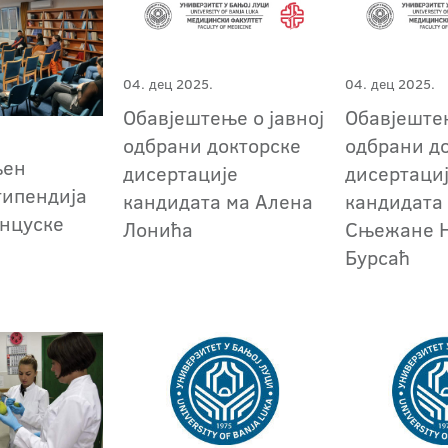
04. дец 2025.
04. дец 2025.
Обавјештење о јавној
Обавјештењ
одбрани докторске
одбрани д
љен
дисертације
дисертаци
типендија
кандидата ма Алена
кандидата
нцуске
Лонића
Сњежане 
Бурсаћ