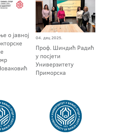
е о јавној
04. дец 2025.
окторске
Проф. Шиндић Радић
је
у посјети
 мр
Универзитету
Новаковић
Приморска