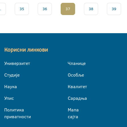
.
35
36
37
38
39
Корисни линкови
Универзитет
Чланице
Студије
Особље
Наука
Квалитет
Упис
Сарадња
Политика
Мапа
приватности
сајта