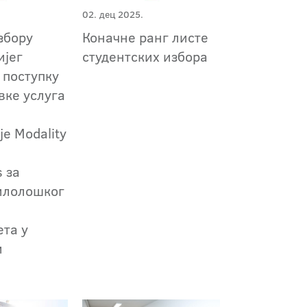
02. дец 2025.
збору
Коначне ранг листе
ијег
студентских избора
 поступку
вке услуга
е Modality
s за
илолошког
ета у
и