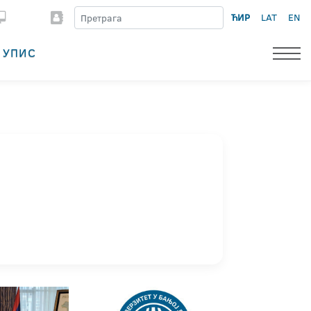
ЋИР
LAT
EN
УПИС