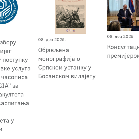
08. дец 2025.
08. дец 2025.
избору
Консултаци
Објављена
ијег
премијером
монографија о
у поступку
Српском устанку у
авке услуга
Босанском вилајету
 часописа
IA” за
акултета
васпитања
ета у
и