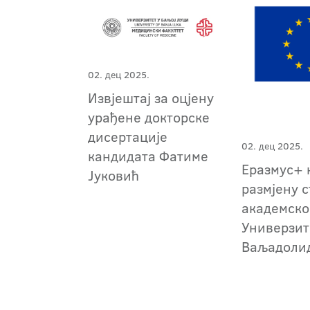
02. дец 2025.
Извјештај за оцјену
урађене докторске
дисертације
02. дец 2025.
кандидата Фатиме
Еразмус+ 
Јуковић
размјену с
академско
Универзит
Ваљадоли