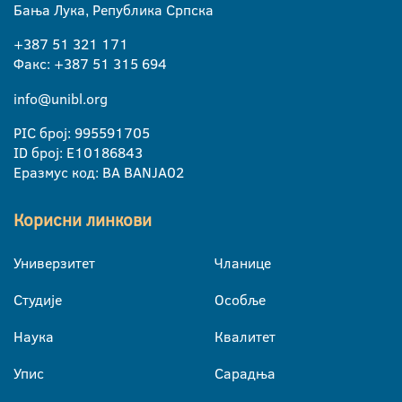
Бања Лука, Република Српска
+387 51 321 171
Факс: +387 51 315 694
info@unibl.org
PIC број: 995591705
ID број: E10186843
Еразмус код: BA BANJA02
Корисни линкови
Универзитет
Чланице
Студије
Особље
Наука
Квалитет
Упис
Сарадња