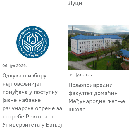
Луци
06. јул 2026.
Oдлука о избору
05. јул 2026.
најповољнијег
Пољопривредни
понуђача у поступку
факултет домаћин
јавне набавке
Међународне љетње
рачунарске опреме за
школе
потребе Ректората
Универзитета у Бањој