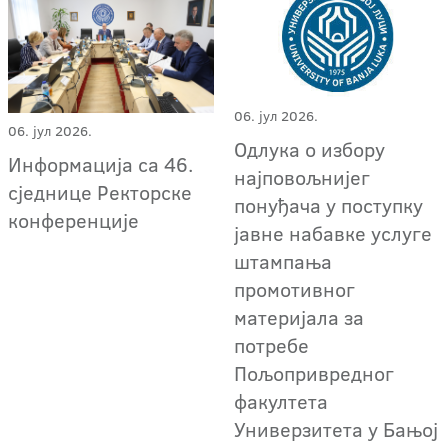
06. јул 2026.
06. јул 2026.
Oдлука о избору
Информација са 46.
најповољнијег
сједнице Ректорске
понуђача у поступку
конференције
јавне набавке услуге
штампања
промотивног
материјала за
потребе
Пољопривредног
факултета
Универзитета у Бањој