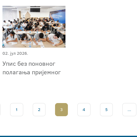
02. јул 2026.
Упис без поновног
полагања пријемног
1
2
3
4
5
...