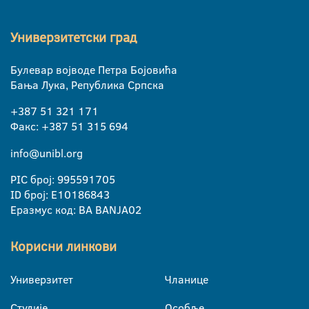
Универзитетски град
Булевар војводе Петра Бојовића
Бања Лука, Република Српска
+387 51 321 171
Факс: +387 51 315 694
info@unibl.org
PIC број: 995591705
ID број: E10186843
Еразмус код: BA BANJA02
Корисни линкови
Универзитет
Чланице
Студије
Особље