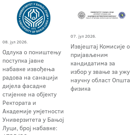
07. јул 2026.
08. јул 2026.
Извјештај Комисије о
Одлука о поништењу
пријављеним
поступка јавне
кандидатима за
набавке извођења
избор у звање за ужу
радова на санацији
научну област Општа
дијела фасадне
физика
стијенке на објекту
Ректората и
Академије умјетности
Универзитета у Бањој
Луци, број набавке: