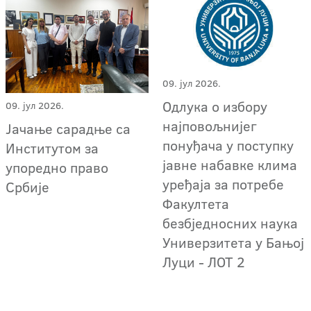
09. јул 2026.
Одлука о избору
09. јул 2026.
најповољнијег
Јачање сарадње са
понуђача у поступку
Институтом за
јавне набавке клима
упоредно право
уређаја за потребе
Србије
Факултета
безбједносних наука
Универзитета у Бањој
Луци - ЛОТ 2