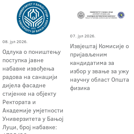
07. јул 2026.
08. јул 2026.
Извјештај Комисије о
Одлука о поништењу
пријављеним
поступка јавне
кандидатима за
набавке извођења
избор у звање за ужу
радова на санацији
научну област Општа
дијела фасадне
физика
стијенке на објекту
Ректората и
Академије умјетности
Универзитета у Бањој
Луци, број набавке: