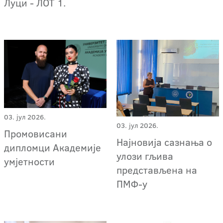
Луци - ЛОТ 1.
03. јул 2026.
03. јул 2026.
Промовисани
Најновија сазнања о
дипломци Академије
улози гљива
умјетности
представљена на
ПМФ-у