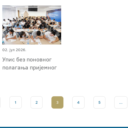
02. јул 2026.
Упис без поновног
полагања пријемног
1
2
3
4
5
...