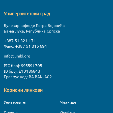
Универзитетски град
Булевар војводе Петра Бојовића
Бања Лука, Република Српска
+387 51 321 171
Факс: +387 51 315 694
info@unibl.org
PIC број: 995591705
ID број: E10186843
Еразмус код: BA BANJA02
Корисни линкови
Универзитет
Чланице
Студије
Особље