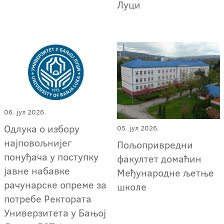
Луци
06. јул 2026.
Oдлука о избору
05. јул 2026.
најповољнијег
Пољопривредни
понуђача у поступку
факултет домаћин
јавне набавке
Међународне љетње
рачунарске опреме за
школе
потребе Ректората
Универзитета у Бањој