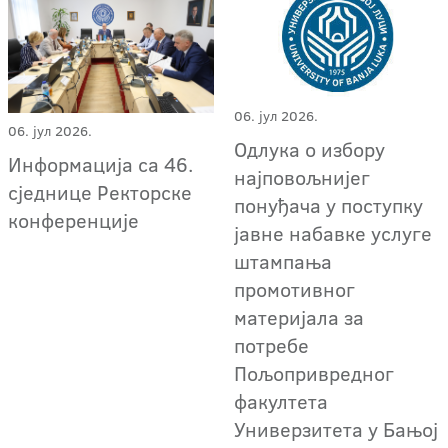
06. јул 2026.
06. јул 2026.
Oдлука о избору
Информација са 46.
најповољнијег
сједнице Ректорске
понуђача у поступку
конференције
јавне набавке услуге
штампања
промотивног
материјала за
потребе
Пољопривредног
факултета
Универзитета у Бањој