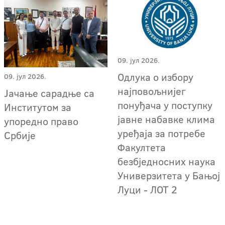
09. јул 2026.
Одлука о избору
09. јул 2026.
најповољнијег
Јачање сарадње са
понуђача у поступку
Институтом за
јавне набавке клима
упоредно право
уређаја за потребе
Србије
Факултета
безбједносних наука
Универзитета у Бањој
Луци - ЛОТ 2