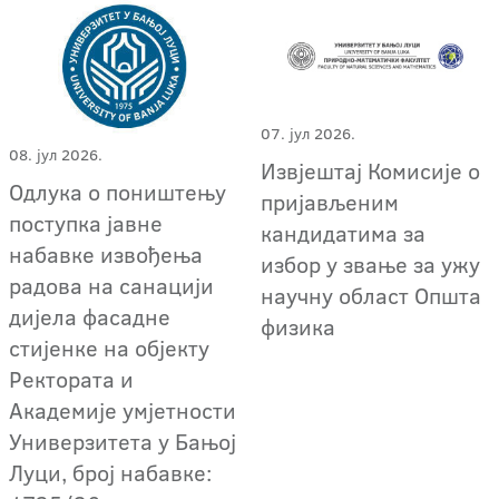
07. јул 2026.
08. јул 2026.
Извјештај Комисије о
Одлука о поништењу
пријављеним
поступка јавне
кандидатима за
набавке извођења
избор у звање за ужу
радова на санацији
научну област Општа
дијела фасадне
физика
стијенке на објекту
Ректората и
Академије умјетности
Универзитета у Бањој
Луци, број набавке: