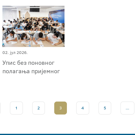
02. јул 2026.
Упис без поновног
полагања пријемног
1
2
3
4
5
...