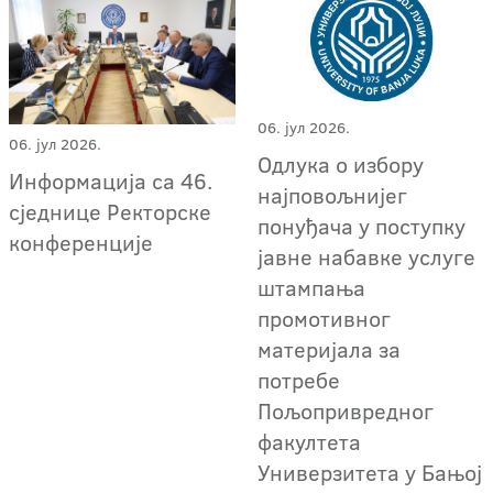
06. јул 2026.
06. јул 2026.
Oдлука о избору
Информација са 46.
најповољнијег
сједнице Ректорске
понуђача у поступку
конференције
јавне набавке услуге
штампања
промотивног
материјала за
потребе
Пољопривредног
факултета
Универзитета у Бањој