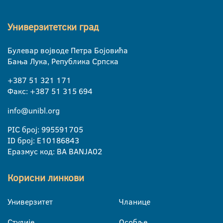
Универзитетски град
Булевар војводе Петра Бојовића
Бања Лука, Република Српска
+387 51 321 171
Факс: +387 51 315 694
info@unibl.org
PIC број: 995591705
ID број: E10186843
Еразмус код: BA BANJA02
Корисни линкови
Универзитет
Чланице
Студије
Особље