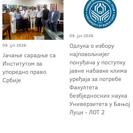
09. јул 2026.
Одлука о избору
09. јул 2026.
најповољнијег
Јачање сарадње са
понуђача у поступку
Институтом за
јавне набавке клима
упоредно право
уређаја за потребе
Србије
Факултета
безбједносних наука
Универзитета у Бањој
Луци - ЛОТ 2