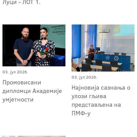
Луци - ЛОТ 1.
03. јул 2026.
03. јул 2026.
Промовисани
Најновија сазнања о
дипломци Академије
улози гљива
умјетности
представљена на
ПМФ-у