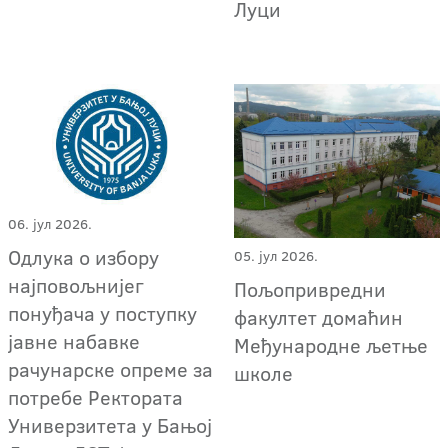
Луци
06. јул 2026.
Oдлука о избору
05. јул 2026.
најповољнијег
Пољопривредни
понуђача у поступку
факултет домаћин
јавне набавке
Међународне љетње
рачунарске опреме за
школе
потребе Ректората
Универзитета у Бањој