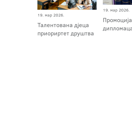
19. мар 2026.
19. мар 2026.
Промоциј
Талентована дјеца
дипломац
приориртет друштва