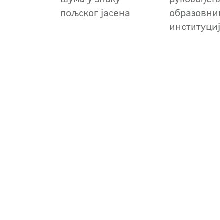
пољског јасена
образовни
институци