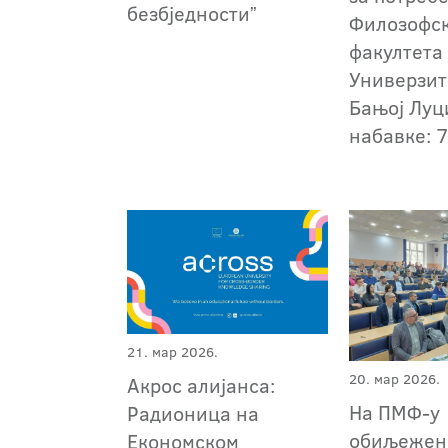
безбједностиˮ
Филозофс
факултета
Универзит
Бањој Луци
набавке: 
21. мар 2026.
20. мар 2026.
Акрос алијанса:
На ПМФ-у
Радионица на
обиљежен
Економском