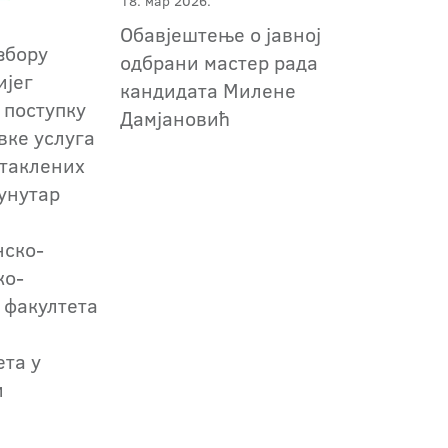
18. мар 2026.
Обавјештење о јавној
збору
одбрани мастер рада
ијег
кандидата Милене
 поступку
Дамјановић
вке услуга
таклених
унутар
нско-
ко-
 факултета
ета у
и