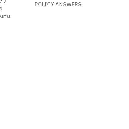
POLICY ANSWERS
м
јама