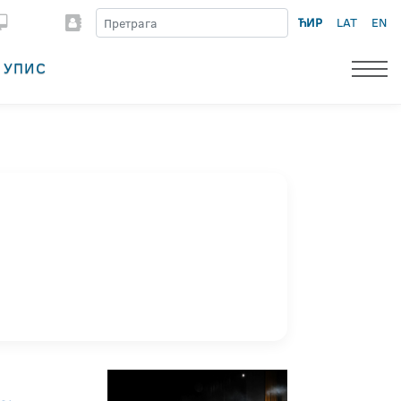
ЋИР
LAT
EN
УПИС