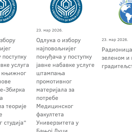
23. мар 2026.
избору
Одлука о избору
23. мар 2026.
ијег
најповољнијег
Радионица
у поступку
понуђача у поступку
зеленом и
авке услуга
јавне набавке услуге
градитељс
 књижног
штампања
нове
промотивног
е-Збирка
материјала за
са
потребе
а теорије
Медицинског
е
факултета
г студија“
Универзитета у
е
Бањој Луци