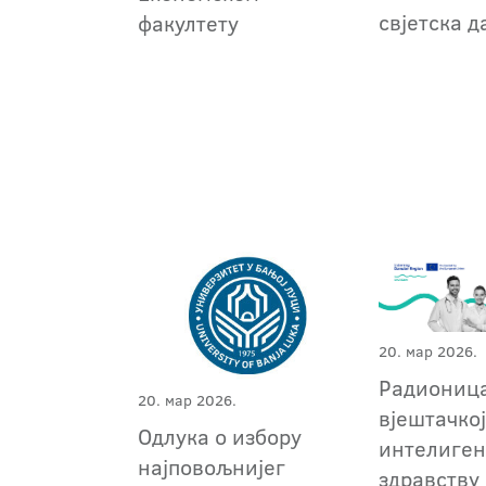
свјетска д
факултету
20. мар 2026.
Радионица
20. мар 2026.
вјештачко
Одлука о избору
интелиген
најповољнијег
здравству