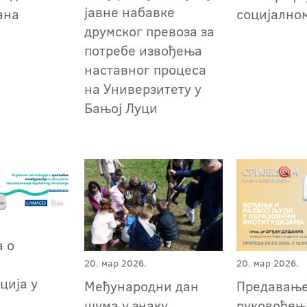
јавне набавке
ана
социјално
друмског превоза за
потребе извођења
наставног процеса
на Универзитету у
Бањој Луци
 о
ј
20. мар 2026.
20. мар 2026.
ција у
Међународни дан
Предавање
шума у знаку
руковођењ