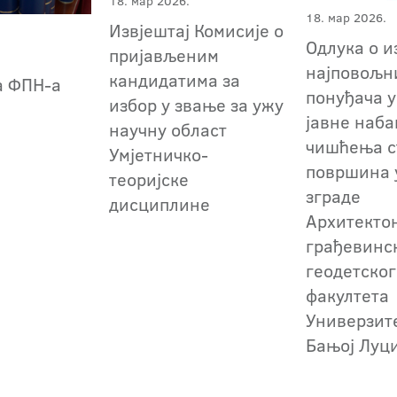
18. мар 2026.
18. мар 2026.
Извјештај Комисије о
Одлука о и
пријављеним
а
најповољн
кандидатима за
а ФПН-а
понуђача у
избор у звање за ужу
јавне наба
научну област
чишћења с
Умјетничко-
површина 
теоријске
зграде
дисциплине
Архитекто
грађевинс
геодетског
факултета
Универзит
Бањој Луц