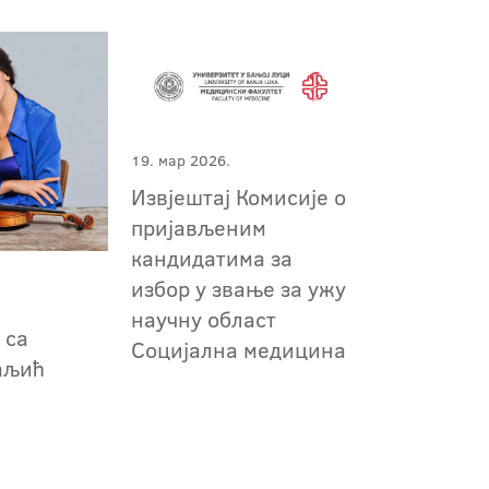
19. мар 2026.
Извјештај Комисије о
пријављеним
кандидатима за
избор у звање за ужу
а
научну област
 са
Социјална медицина
аљић