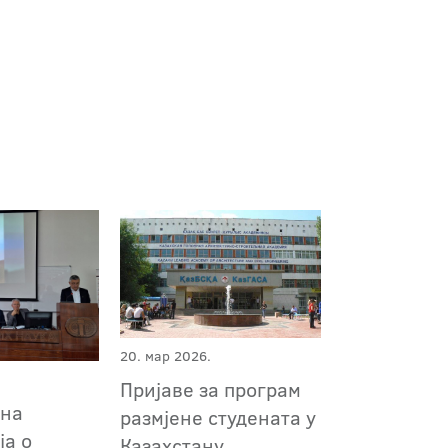
20. мар 2026.
Пријаве за програм
ана
размјене студената у
ја о
Казахстану