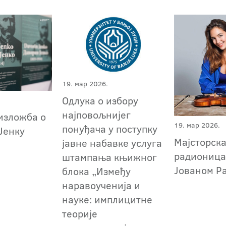
19. мар 2026.
Одлука о избору
најповољнијег
изложба о
19. мар 2026.
понуђача у поступку
Јенку
Мајсторск
јавне набавке услуга
радионица
штампања књижног
Јованом Р
блока „Између
наравоученија и
науке: имплицитне
теорије