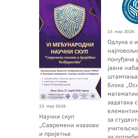
23. мар 2026.
Одлука о 
најповољн
понуђача 
јавне наб
штампања
блока „Ос
математик
задатака 
23. мар 2026.
елементим
Научни скуп
за студент
„Савремени изазови
учитељско
и пријетње
за потреб