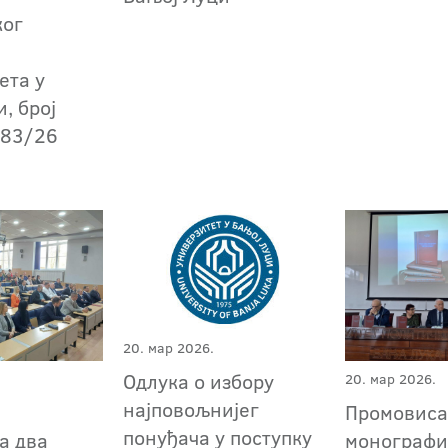
ког
ета у
, број
783/26
20. мар 2026.
Одлука о избору
20. мар 2026.
најповољнијег
Промовис
понуђача у поступку
а два
монографи