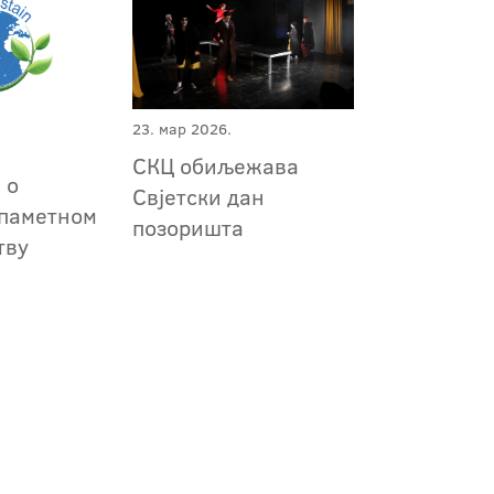
23. мар 2026.
СКЦ обиљежава
 о
Свјетски дан
 паметном
позоришта
тву