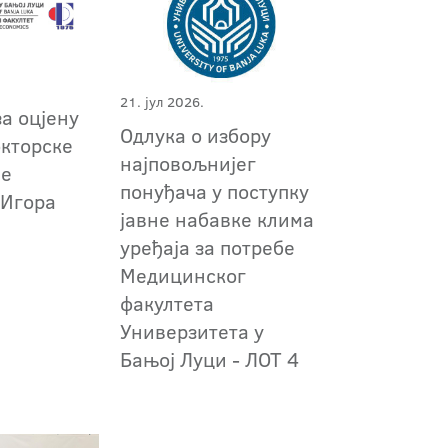
21. јул 2026.
за оцјену
Одлука о избору
окторске
најповољнијег
је
понуђача у поступку
 Игора
јавне набавке клима
уређаја за потребе
Медицинског
факултета
Универзитета у
Бањој Луци - ЛОТ 4