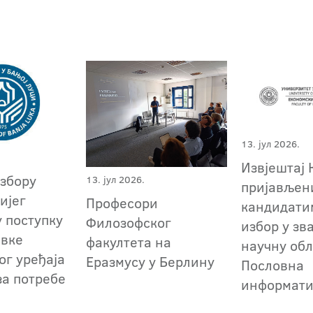
13. јул 2026.
Извјештај 
избору
13. јул 2026.
пријављен
ијег
Професори
кандидати
у поступку
Филозофског
избор у зв
авке
факултета на
научну обл
ог уређаја
Еразмусу у Берлину
Пословна
 за потребе
информати