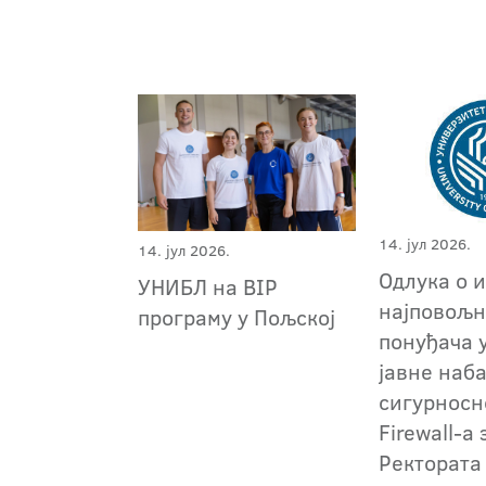
14. јул 2026.
14. јул 2026.
Oдлука о 
УНИБЛ на BIP
најповољн
програму у Пољској
понуђача 
јавне наб
сигурносн
Firewall-a
Ректората