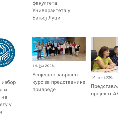
факултета
Универзитета у
Бањој Луци
14. јул 2026.
Успјешно завршен
14. јул 2026.
курс за представнике
а избор
Представљ
привреде
а и
пројекат 
 на
ету у
и