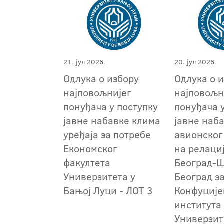
21. јул 2026.
20. јул 2026.
Одлука о избору
Одлука о 
најповољнијег
најповољн
понуђача у поступку
понуђача 
јавне набавке клима
јавне наб
уређаја за потребе
авионског
Економског
на релаци
факултета
Београд-Ш
Универзитета у
Београд з
Бањој Луци - ЛОТ 3
Конфуције
института
Универзит