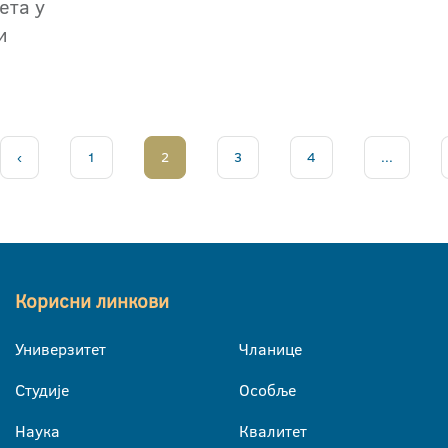
ета у
и
‹
1
2
3
4
...
Корисни линкови
Универзитет
Чланице
Студије
Особље
Наука
Квалитет