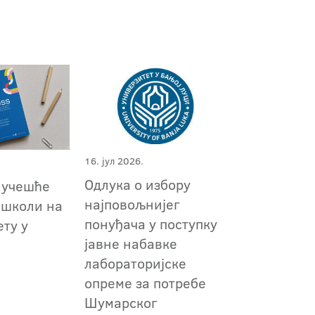
16. јул 2026.
Одлука о избору
 учешће
најповољнијег
 школи на
понуђача у поступку
ту у
јавне набавке
лабораторијске
опреме за потребе
Шумарског