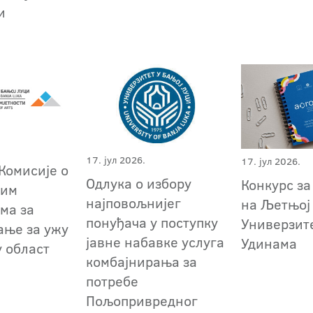
ци
17. јул 2026.
17. јул 2026.
Комисије о
Одлука о избору
Конкурс за
ним
најповољнијег
на Љетњој
ма за
понуђача у поступку
Универзите
ање за ужу
јавне набавке услуга
Удинама
у област
комбајнирања за
потребе
Пољопривредног