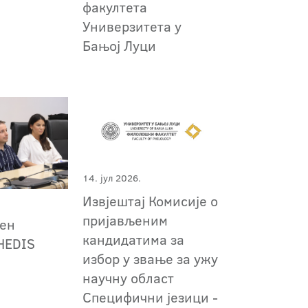
факултета
Универзитета у
Бањој Луци
14. јул 2026.
Извјештај Комисије о
пријављеним
ен
кандидатима за
AHEDIS
избор у звање за ужу
научну област
Специфични језици -