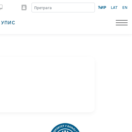
ЋИР
LAT
EN
УПИС