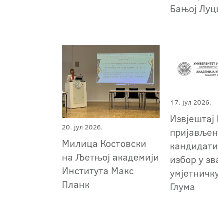
Бањој Лу
17. јул 2026.
Извјештај 
20. јул 2026.
пријавље
Милица Костовски
кандидати
на Љетњој академији
избор у зв
Института Макс
умјетничк
Планк
Глума