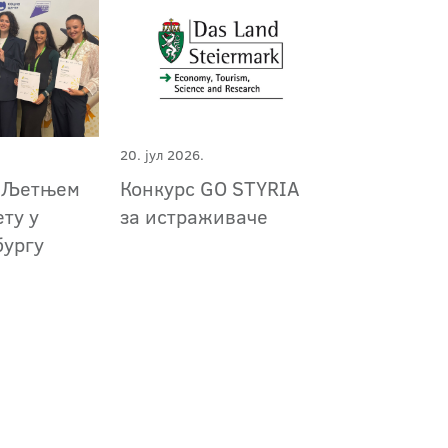
20. јул 2026.
а Љетњем
Конкурс GO STYRIA
ту у
за истраживаче
бургу