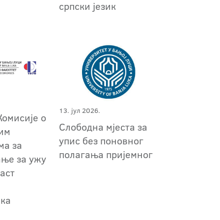
српски језик
13. јул 2026.
Комисије о
Слободна мјеста за
им
упис без поновног
ма за
полагања пријемног
ање за ужу
аст
ка