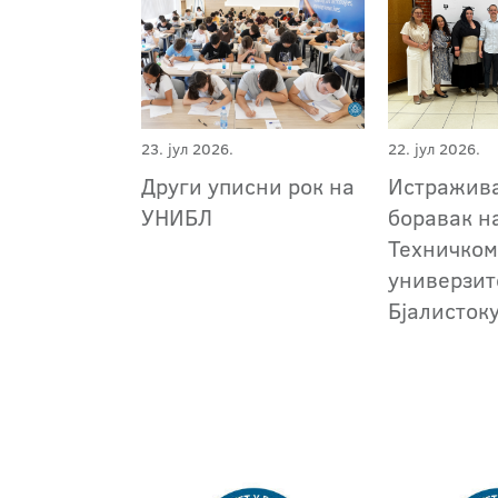
23. јул 2026.
22. јул 2026.
Други уписни рок на
Истражив
УНИБЛ
боравак н
Техничко
универзит
Бјалисток