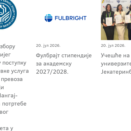
избору
20. јул 2026.
20. јул 2026.
ијег
Фулбрајт стипендије
Учешће н
у поступку
за академску
универзите
авке услуга
2027/2028.
Јекатерин
 превоза
ји
ангај-
а потртебе
вог
ета у