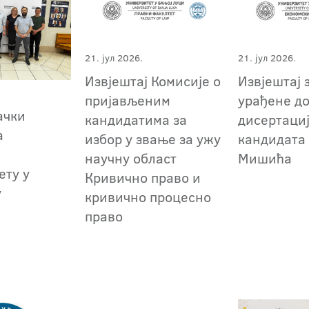
21. јул 2026.
21. јул 2026.
Извјештај Комисије о
Извјештај 
пријављеним
урађене д
ачки
кандидатима за
дисертаци
а
избор у звање за ужу
кандидата
м
научну област
Мишића
ету у
Кривично право и
у
кривично процесно
право