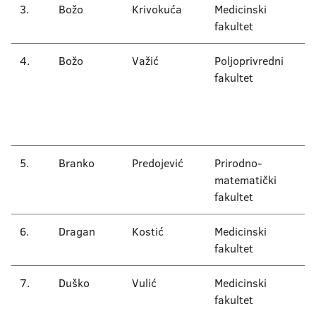
3.
Božo
Krivokuća
Medicinski
Hi
fakultet
4.
Božo
Važić
Poljoprivredni
O
fakultet
B
s
pr
G
5.
Branko
Predojević
Prirodno-
O
matematički
fi
fakultet
i
6.
Dragan
Kostić
Medicinski
Hi
fakultet
7.
Duško
Vulić
Medicinski
I
fakultet