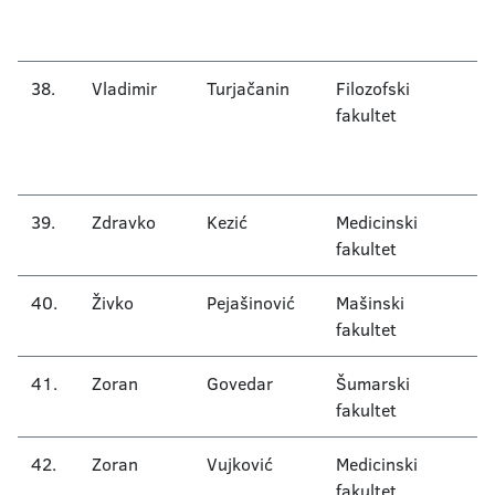
(
in
38.
Vladimir
Turjačanin
Filozofski
S
fakultet
ps
St
ps
39.
Zdravko
Kezić
Medicinski
In
fakultet
40.
Živko
Pejašinović
Mašinski
M
fakultet
41.
Zoran
Govedar
Šumarski
U
fakultet
42.
Zoran
Vujković
Medicinski
N
fakultet