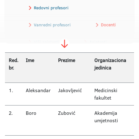
Redovni profesori
Vanredni profesori
Docenti
Viši asistenti
Asistenti
Red.
Ime
Prezime
Organizaciona
U
br.
jedinica
/
o
1.
Aleksandar
Jakovljević
Medicinski
Hi
fakultet
2.
Boro
Zubović
Akademija
Mu
umjetnosti
a
dj