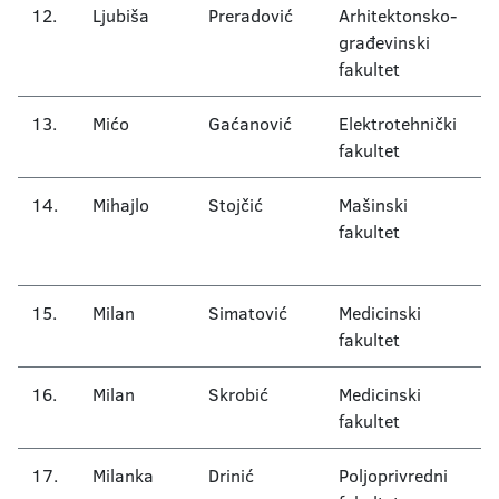
12.
Ljubiša
Preradović
Arhitektonsko-
P
građevinski
fakultet
13.
Mićo
Gaćanović
Elektrotehnički
T
fakultet
n
14.
Mihajlo
Stojčić
Mašinski
O
fakultet
a
u
15.
Milan
Simatović
Medicinski
Hi
fakultet
16.
Milan
Skrobić
Medicinski
N
fakultet
17.
Milanka
Drinić
Poljoprivredni
I