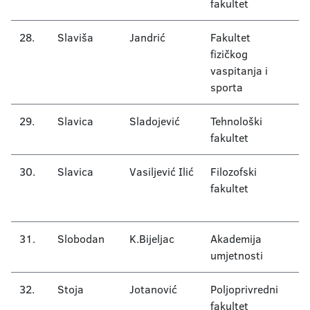
fakultet
e
28.
Slaviša
Jandrić
Fakultet
B
fizičkog
a
vaspitanja i
o
sporta
m
29.
Slavica
Sladojević
Tehnološki
A
fakultet
i 
30.
Slavica
Vasiljević Ilić
Filozofski
S
fakultet
s
k
31.
Slobodan
K.Bijeljac
Akademija
Cr
umjetnosti
32.
Stoja
Jotanović
Poljoprivredni
R
fakultet
do