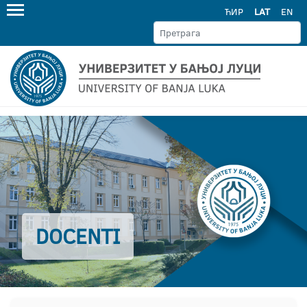
ЋИР
LAT
EN
DOCENTI