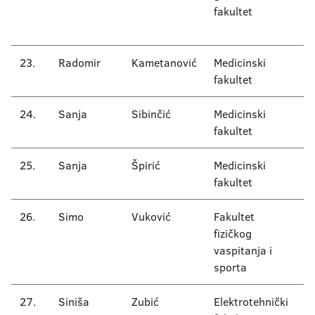
fakultet
H
ob
23.
Radomir
Kametanović
Medicinski
O
fakultet
h
24.
Sanja
Sibinčić
Medicinski
G
fakultet
25.
Sanja
Špirić
Medicinski
O
fakultet
26.
Simo
Vuković
Fakultet
S
fizičkog
vaspitanja i
sporta
27.
Siniša
Zubić
Elektrotehnički
K