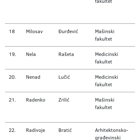
fakultet
ne
O
d
18
Milosav
Đurđević
Mašinski
M
fakultet
19.
Nela
Rašeta
Medicinski
Pa
fakultet
20.
Nenad
Lučić
Medicinski
G
fakultet
21.
Radenko
Zrilić
Mašinski
P
fakultet
s
p
22.
Radivoje
Bratić
Arhitektonsko-
K
građevinski
s