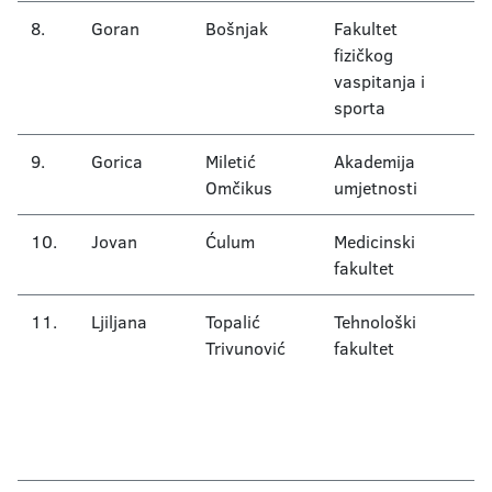
8.
Goran
Bošnjak
Fakultet
At
fizičkog
vaspitanja i
sporta
9.
Gorica
Miletić
Akademija
G
Omčikus
umjetnosti
10.
Jovan
Ćulum
Medicinski
Hi
fakultet
11.
Ljiljana
Topalić
Tehnološki
Bi
Trivunović
fakultet
M
(
mi
m
h