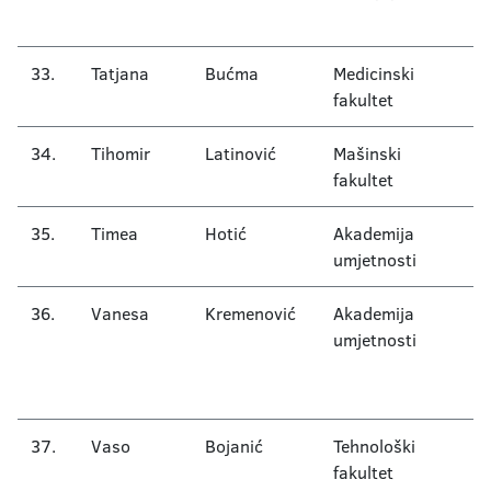
G
33.
Tatjana
Bućma
Medicinski
A
fakultet
34.
Tihomir
Latinović
Mašinski
E
fakultet
35.
Timea
Hotić
Akademija
K
umjetnosti
36.
Vanesa
Kremenović
Akademija
Ar
umjetnosti
O
m
i
37.
Vaso
Bojanić
Tehnološki
O
fakultet
t