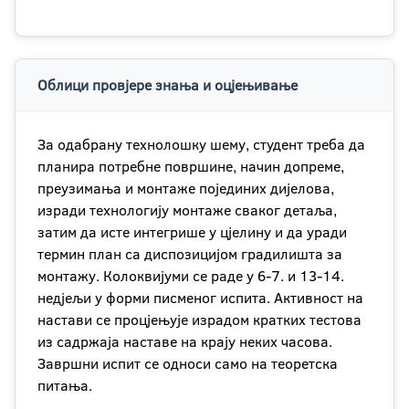
Облици провјере знања и оцјењивање
За одабрану технолошку шему, студент треба да
планира потребне површине, начин допреме,
преузимања и монтаже појединих дијелова,
изради технологију монтаже сваког детаља,
затим да исте интегрише у цјелину и да уради
термин план са диспозицијом градилишта за
монтажу. Колоквијуми се раде у 6-7. и 13-14.
недјељи у форми писменог испита. Активност на
настави се процјењује израдом кратких тестова
из садржаја наставе на крају неких часова.
Завршни испит се односи само на теоретска
питања.