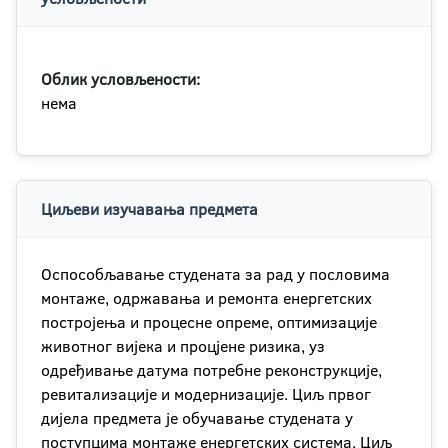
Облик условљености:
нема
Циљеви изучавања предмета
Оспособљавање студената за рад у пословима
монтаже, одржавања и ремонта енергетских
постројења и процесне опреме, оптимизације
животног вијека и процјене ризика, уз
одређивање датума потребне реконструкције,
ревитализације и модернизације. Циљ првог
дијела предмета је обучавање студената у
поступцима монтаже енергетских система. Циљ