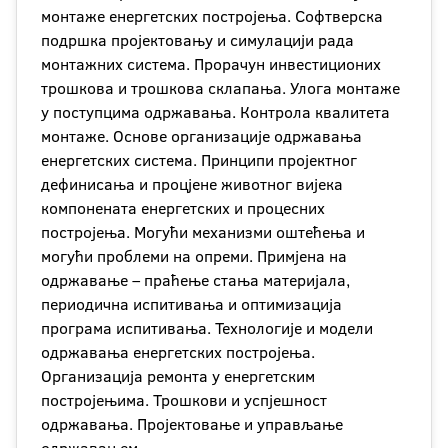
монтаже енергетских постројења. Софтверска
подршка пројектовању и симулацији рада
монтажних система. Прорачун инвестиционих
трошкова и трошкова склапања. Улога монтаже
у поступцима одржавања. Контрола квалитета
монтаже. Основе организације одржавања
енергетских система. Принципи пројектног
дефинисања и процјене животног вијека
компонената енергетских и процесних
постројења. Могући механизми оштећења и
могући проблеми на опреми. Примјена на
одржавање – праћење стања материјала,
периодична испитивања и оптимизација
програма испитивања. Технологије и модели
одржавања енергетских постројења.
Организација ремонта у енергетским
постројењима. Трошкови и успјешност
одржавања. Пројектовање и управљање