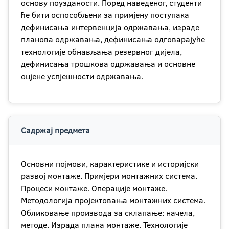
основу поузданости. Поред наведеног, студенти
ће бити оспособљени за примјену поступака
дефинисања интервенција одржавања, израде
планова одржавања, дефинисања одговарајуће
технологије обнављања резервног дијела,
дефинисања трошкова одржавања и основне
оцјене успјешности одржавања.
Садржај предмета
Основни појмови, карактеристике и историјски
развој монтаже. Примјери монтажних система.
Процеси монтаже. Операције монтаже.
Методологија пројектовања монтажних система.
Обликовање производа за склапање: начела,
методе. Израда плана монтаже. Технологије