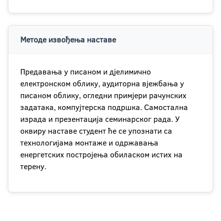
Методе извођења наставе
Предавања у писаном и дјелимично
електронском облику, aудиторна вјежбања у
писаном облику, огледни примјери рачунских
задатака, компујтерска подршка. Самостална
израда и презентација семинарског рада. У
оквиру наставе студент ће се упознати са
технологијама монтаже и одржавања
енергетских постројења обиласком истих на
терену.