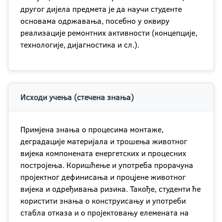
другог дијела предмета је да научи студенте
основама одржавања, посебно у оквиру
реализације ремонтних активности (концепције,
технологије, дијагностика и сл.).
Исходи учења (стечена знања)
Примјена знања о процесима монтаже,
деградације материјала и трошења животног
вијека компонената енергетских и процесних
постројења. Коришћење и употреба прорачуна
пројектног дефинисања и процјене животног
вијека и одређивања ризика. Такође, студенти ће
користити знања о конструисању и употреби
стабла отказа и о пројектовању елемената на