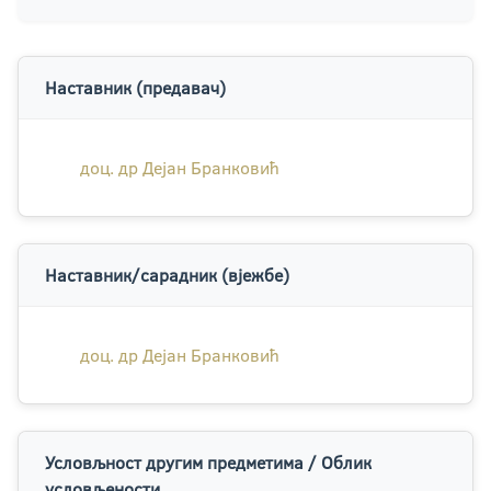
Наставник (предавач)
доц. др Дејан Бранковић
Наставник/сарадник (вјежбе)
доц. др Дејан Бранковић
Условљност другим предметима / Облик
условљености