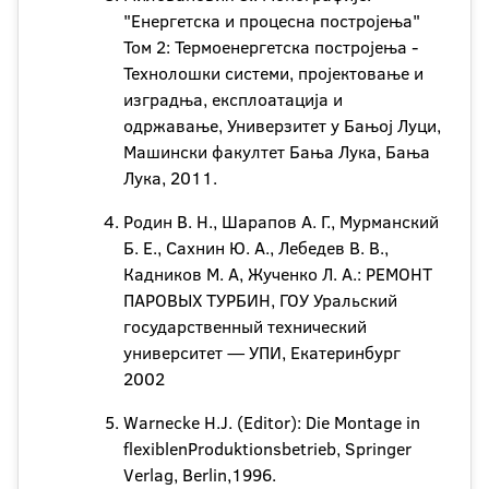
"Енергетска и процесна постројења"
Том 2: Термоенергетска постројења -
Технолошки системи, пројектовање и
изградња, експлоатација и
одржавање, Универзитет у Бањој Луци,
Машински факултет Бања Лука, Бања
Лука, 2011.
Родин В. Н., Шарапов А. Г., Мурманский
Б. Е., Сахнин Ю. А., Лебедев В. В.,
Кадников М. А, Жученко Л. А.: РЕМОНТ
ПАРОВЫХ ТУРБИН, ГОУ Уральский
государственный технический
университет — УПИ, Екатеринбург
2002
Warnecke H.J. (Editor): Die Montage in
flexiblenProduktionsbetrieb, Springer
Verlag, Berlin,1996.