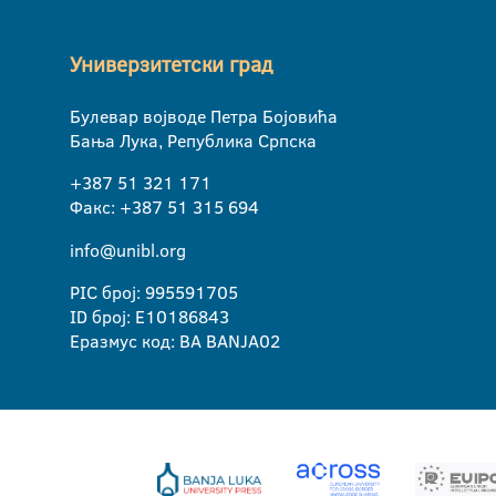
Универзитетски град
Булевар војводе Петра Бојовића
Бања Лука, Република Српска
+387 51 321 171
Факс: +387 51 315 694
info@unibl.org
PIC број: 995591705
ID број: E10186843
Еразмус код: BA BANJA02