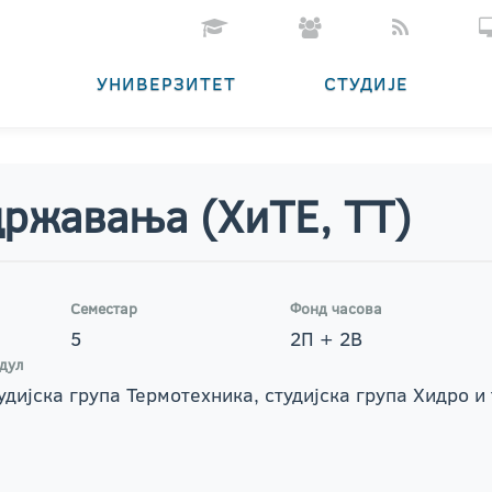
УНИВЕРЗИТЕТ
СТУДИЈЕ
државања (ХиTE, TT)
Семестар
Фонд часова
5
2П + 2В
дул
удијска група Термотехника, студијска група Хидро 