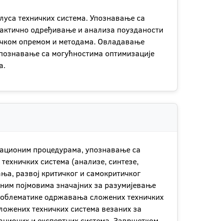
луса техничких система. Упознавање са
рактично одређивање и анализа поузданости
ичком опремом и методама. Овладавање
Упознавање са могућностима оптимизације
а.
зационим процедурама, упознавање са
ехничких система (анализе, синтезе,
а, развој критичког и самокритичког
вним појмовима значајних за разумијевање
роблематике одржавања сложених техничких
ложених техничких система везаних за
ационих и експертних система. Завршетком