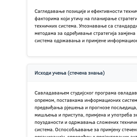
Сагледавање позиције и ефективности техни
факторима који утичу на планирање страте
техничких система. Упознавање са стандард
методама за одређивање стратегија замјена
система одржавања и примјене информацион
Исходи учења (стечена знања)
Савладавањем студијског програма овладав
опремом, поставкама информационих система
предвиђања рјешења и прогнозе посљедица,
мишљења и приступа, примјена и употреба з
поузданости и одржавања сложених техничк
система. Оспособљавање за примјену стечен
организацију, спровођење пројектованих ак