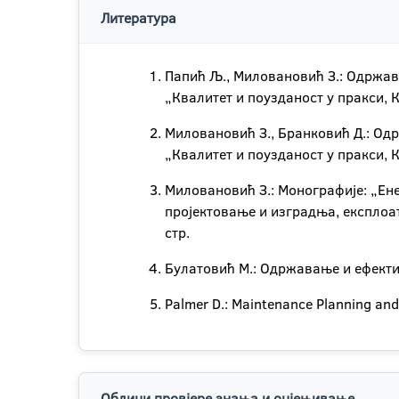
Литература
Папић Љ., Миловановић З.: Одржава
„Квалитет и поузданост у пракси, 
Миловановић З., Бранковић Д.: Одр
„Квалитет и поузданост у пракси, 
Миловановић З.: Монографије: „Ене
пројектовање и изградња, експлоа
стр.
Булатовић М.: Одржавање и ефектив
Palmer D.: Maintenance Planning an
Облици провјере знања и оцјењивање