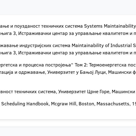
ње и поузданост техничких система Systems Maintainability 
Књига 3, Истраживачки центар за управљање квалитетом и п
жавање индустријских система Maintainability of Industrial
Књига 3, Истраживачки центар за управљање квалитетом и п
ргетска и процесна постројења“ Том 2: Термоенергетска по
тација и одржавање, Универзитет у Бањој Луци, Машински ф
ност техничких система, Универзитет Црне Горе, Машински 
d Scheduling Handbook, Mcgraw Hill, Boston, Massachusetts, 1