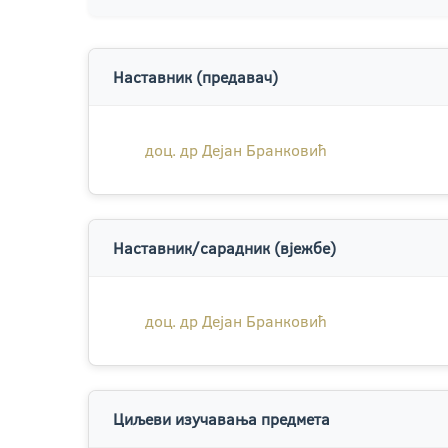
Наставник (предавач)
доц. др Дејан Бранковић
Наставник/сарадник (вјежбе)
доц. др Дејан Бранковић
Циљеви изучавања предмета