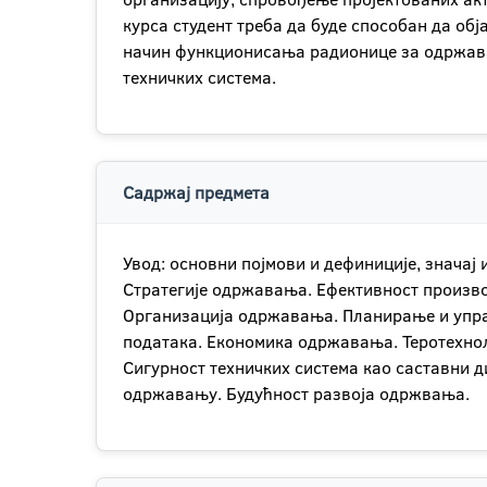
курса студент треба да буде способан да об
начин функционисања радионице за одржава
техничких система.
Садржај предмета
Увод: основни појмови и дефиниције, значај 
Стратегије одржавања. Ефективност произво
Организација одржавања. Планирање и упр
података. Економика одржавања. Теротехн
Сигурност техничких система као саставни д
одржавању. Будућност развоја одржвања.