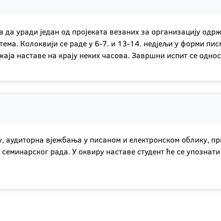
ба да уради један од пројеката везаних за организацију о
тема. Колоквији се раде у 6-7. и 13-14. недјељи у форми пис
жаја наставе на крају неких часова. Завршни испит се одно
, aудиторна вјежбања у писаном и електронском облику, пр
семинарског рада. У оквиру наставе студент ће се упознати