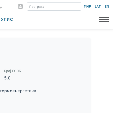
ЋИР
LAT
EN
УПИС
Број ЕСПБ
5.0
и термоенергетика