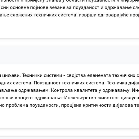
јасни основне појмове везане за поузданост и одржавање сл
ње сложених техничких система, изврши одговарајуће про
и циљеви. Технички системи - својства елемената техничких 
дних система. Поузданост техничких система. Техничка диј
ављање одржавањем. Контрола квалитета у одржавању. Ин
олошки концепт одржавања. Инжењерство животног циклус
ио проблема поузданости, процјена критичности дијелова те