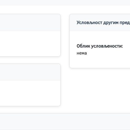
Условљност другим пред
Облик условљености:
нема