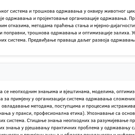
чког система и трошкова одржавања у оквиру животног цик
гије одржавања и пројектовање организације одржавања. П
ним отказима, методама праћења стања и мјерно-дијагност
 и поправки, трошкова одржавања и оптимизације залиха. 
их система. Предвиђање праваца даљег развоја одржавањ
а се неопходним знањима и вјештинама, моделима, оптими
 за примјену у организацији система одржавања сложених т
 овладавање методама, поступцима и процесима истраживањ
нања у пракси, професионална етика). Упознавање са осно
их система. Стицање знања неопходних за разумијевање п
их знања у рјешавању практичних проблема у одржавању с
тивности и примјену знања у области поузданости и информ