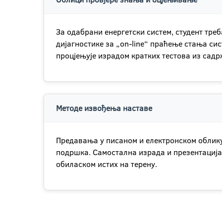
За одабрани енергетски систем, студент тре
дијагностике за „on-line“ праћење стања сис
процјењује израдом кратких тестова из садр
Методе извођења наставе
Предавања у писаном и електронском облику
подршка. Самостална израда и презентација 
обиласком истих на терену.