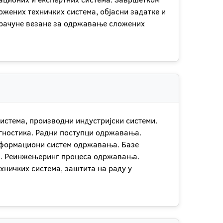
ожених техничких система, објасни задатке и
рачуне везане за одржавање сложених
система, производни индустријски системи.
агностика. Радни поступци одржавања.
формациони систем одржавања. Базе
а. Реинжењеринг процеса одржавања.
хничких система, заштита на раду у