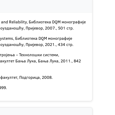
and Reliability, Библиотека DQM монографије
оузданошћу, Пријевор, 2007., 501 стр.
 Systems, Библиотека DQM монографије
оузданошћу, Пријевор, 2021., 434 стр.
стројења – Технолошки системи,
акултет Бања Лука, Бања Лука, 2011., 842
факултет, Подгорица, 2008.
999.