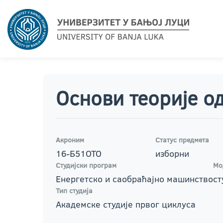
Основи теорије о
Акроним
Статус предмета
16-Б51ОТО
изборни
Студијски програм
Мо
Енергетско и саобраћајно машинство
ст
Тип студија
Академске студије првог циклуса