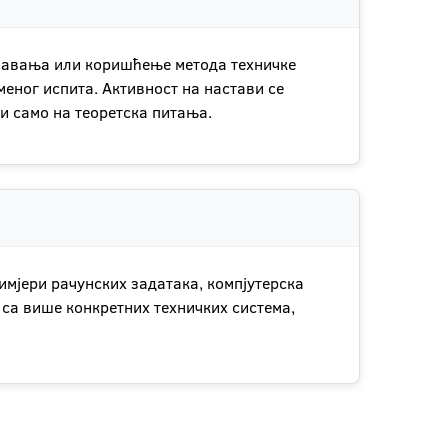
државања или коришћење метода техничке
меног испита. Активност на настави се
си само на теоретска питања.
имјери рачунских задатака, компјутерска
 са више конкретних техничких система,