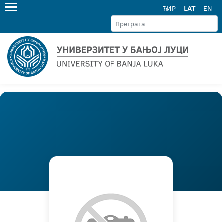
ЋИР
LAT
EN