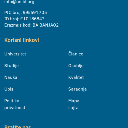
info@unibl.org
PIC broj: 995591705
ID broj: E10186843
Erazmus kod: BA BANJA02
Korisni linkovi
Univerzitet
Članice
Studije
Osoblje
Nauka
Kvalitet
Upis
Saradnja
Politika
Mapa
privatnosti
sajta
Pratite nas