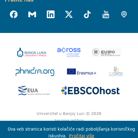
Univerzitet u Banjoj Luci © 2026
Sva prava zadržana
Ova veb stranica koristi kolačiće radi poboljšanja korisničkog
iskustva.
Pročitaj više