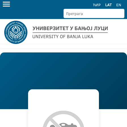
ЋИР
LAT
EN