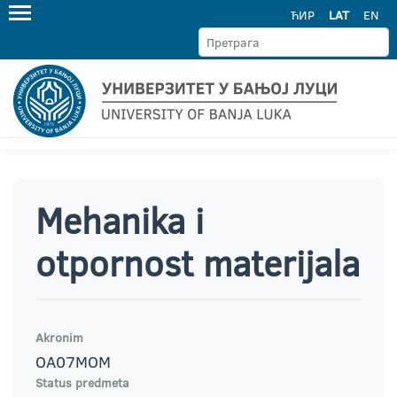
ЋИР
LAT
EN
Mehanika i
otpornost materijala
Akronim
OA07MOM
Status predmeta