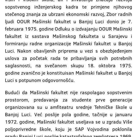
sopstvenog inženjerskog kadra te primjene njihovog
stečenog znanja za ubrzani ekonomski razvoj, Zbor radnih
ljudi OOUR Mašinski fakultet u Banjoj Luci donio je 7.
februara 1975. godine Odluku o izdvajanju OOUR Mašinski
fakultet iz sastava Mašinskog fakulteta u Sarajevu i
formiranju radne organizacije Mašinski fakultet u Banjoj
Luci. Nakon obavljenih priprema u vezi s obezbjeđenjem
uslova za početak rada te pribavljanja svih potrebnih
saglasnosti, na svečanom skupu 18. oktobra 1975.
godine zvanično je konstituisan Mašinski fakultet u Banjoj
Luci s potpunom odgovornošću.
Budući da Mašinski fakultet nije raspolagao sopstvenim
prostorom, predavanja za studente prve generacije
organizovana su u amfiteatru srednje Tehničke škole u
Banjoj Luci. Već poslije pola godine, tačnije u januaru
1972. godine, Mašinski fakultet useljava se u zgradu Više
poljoprivredne škole, koju je SAP Vojvodina poklonila
gradu Banjoj Luci poslije katastrofalnog zemljotresa 1969.