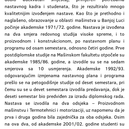
nastavnog kadra i studenata, što je rezultiralo mnogo
kvalitetnijim izvođenjem nastave. Kao što je prethodno i
naglašeno, obrazovanje u oblasti mašinstva u Banjoj Luci
počinje akademske 1971/72. godine. Nastava je izvođena
na dva smjera redovnog studija visoke spreme, i to
proizvodnom i konstrukcionom, po nastavnom planu i
programu od osam semestara, odnosno četiri godine. Prve
postdiplomske studije na Mašinskom fakultetu otpočele su
akademske 1985/86. godine, a izvodile su se na sedam
smjerova sa 10 usmjerenja. Akademske 1992/93.
odgovarajućim izmjenama nastavnog plana i programa
prešlo se na petogodišnje studije od deset semestara, pri
čemu su se u devet semestara izvodila predavanja, dok je
deseti semestar bio predviđen za izradu diplomskog rada.
Nastava se izvodila na dva odsjeka – Proizvodnom
mašinstvu i Termotehnici i motorizaciji, uz napomenu da je
prva i druga godina bila zajednička za oba odsjeka. Osim
na ova dva, od akademske 2001/02. godine studenti su