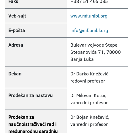
Faks
+387 51 465 085
Veb-sajt
www.mf.unibl.org
E-pošta
info@mf.unibl.org
Adresa
Bulevar vojvode Stepe
Stepanovića 71, 78000
Banja Luka
Dekan
Dr Darko Knežević,
redovni profesor
Prodekan za nastavu
Dr Milovan Kotur,
vanredni profesor
Prodekan za
Dr Bojan Knežević,
naučnoistraživači rad i
vanredni profesor
međunarodnu saradnju