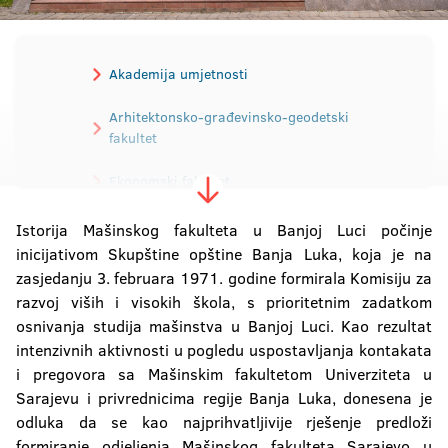
Akademija umjetnosti
Arhitektonsko-građevinsko-geodetski
fakultet
Ekonomski fakultet
Elektrotehnički fakultet
Istorija Mašinskog fakulteta u Banjoj Luci počinje
inicijativom Skupštine opštine Banja Luka, koja je na
zasjedanju 3. februara 1971. godine formirala Komisiju za
Mašinski fakultet
razvoj viših i visokih škola, s prioritetnim zadatkom
osnivanja studija mašinstva u Banjoj Luci. Kao rezultat
Medicinski fakultet
intenzivnih aktivnosti u pogledu uspostavljanja kontakata
i pregovora sa Mašinskim fakultetom Univerziteta u
Poljoprivredni fakultet
Sarajevu i privrednicima regije Banja Luka, donesena je
odluka da se kao najprihvatljivije rješenje predloži
Pravni fakultet
formiranje odjeljenja Mašinskog fakulteta Sarajevo u