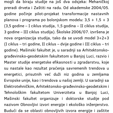
mogli da biraju studije na još dva odsjeka: Mehaničkoj
preradi drveta i Zaštiti na radu. Od akademske 2004/05.
godine počinje pilot-projekat transformacije nastavnih
planova i programa po bolonjskom modelu: 3,5 + 1,5 + 3
(3,5 godine – I ciklus studija, 1,5 godina – II ciklus studija,
3 godine – III ciklus studija). Školske 2006/07. izvršena je
nova organizacija studija, tako da se uvodi model 3+2+3
(I ciklus – tri godine, II ciklus – dvije godine i III ciklus – tri
godine). Mašinski fakultet je, u saradnji sa Arhitektonsko-
građevinsko-geodetskim fakultetom u Banjoj Luci, razvio i
Master studije energetske efikasnosti u zgradarstvu, koje
su nastale kao rezultat praćenja savremenih trendova u
energetici, prisutnih već duži niz godina u zemljama
Evropske unije, kao i trendova u našoj zemlji. U saradnji sa
Elektrotehničkim, Arhitektonsko-građevinsko-geodetskim i
Tehnološkim fakultetom Univerziteta u Banjoj Luci,
Mašinski fakultet organizuje i doktorske studije pod
nazivom Obnovljivi izvori energije i ekološko inženjerstvo.
Budući da se oblasti obnovljivih izvora energije i zaštite