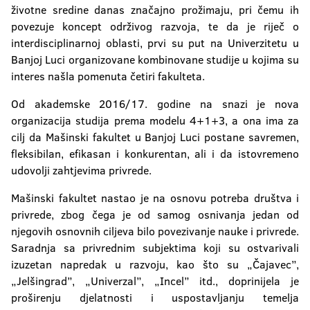
životne sredine danas značajno prožimaju, pri čemu ih
povezuje koncept održivog razvoja, te da je riječ o
interdisciplinarnoj oblasti, prvi su put na Univerzitetu u
Banjoj Luci organizovane kombinovane studije u kojima su
interes našla pomenuta četiri fakulteta.
Od akademske 2016/17. godine na snazi je nova
organizacija studija prema modelu 4+1+3, a ona ima za
cilj da Mašinski fakultet u Banjoj Luci postane savremen,
fleksibilan, efikasan i konkurentan, ali i da istovremeno
udovolji zahtjevima privrede.
Mašinski fakultet nastao je na osnovu potreba društva i
privrede, zbog čega je od samog osnivanja jedan od
njegovih osnovnih ciljeva bilo povezivanje nauke i privrede.
Saradnja sa privrednim subjektima koji su ostvarivali
izuzetan napredak u razvoju, kao što su „Čajavec”,
„Jelšingrad”, „Univerzal”, „Incel” itd., doprinijela je
proširenju djelatnosti i uspostavljanju temelja