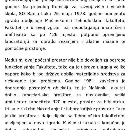
godine. Na prijedlog Komisije za razvoj viših i visokih
škola, SO Banja Luka 25. maja 1973. godine pomenutu
zgradu dodjeljuje Mašinskom i Tehnološkom fakultetu.
Fakultet je u ovoj zgradi na raspolaganju imao četiri
amfiteatra sa po 126 mjesta, potpuno opremljenu
laboratoriju za obradu rezanjem i alatne mašine te
pomoćne prostorije.
Međutim, ovaj početni prostor nije bio dovoljan za potrebe
funkcionisanja Fakulteta, tako da je uprava ulagala velike
napore kako bi od države dobila materijalna sredstva za
rješavanje tog problema. Godine 1981. završena je
dogradnja postojećih objekata, te je Mašinski fakultet
dobio kancelarijske prostore za nastavnike, veliki
amfiteatar kapaciteta 320 mjesta, prostor za biblioteku,
tri sale za tehničko crtanje te laboratorijske prostore. Iako
je dio prostora i dalje dijelio sa Tehnološkim fakultetom,
useljenjem u novu zgradu Mašinski fakultet konačno je
dobio adekvatan smještaj, primjeren potrebama