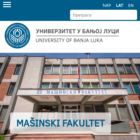
ЋИР
LAT
EN
MAŠINSKI FAKULTET