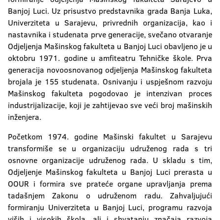
Banjoj Luci. Uz prisustvo predstavnika grada Banja Luka,
Prirodno-matematički fakultet
Univerziteta u Sarajevu, privrednih organizacija, kao i
Rudarski fakultet
nastavnika i studenata prve generacije, svečano otvaranje
Odjeljenja Mašinskog fakulteta u Banjoj Luci obavljeno je u
Tehnološki fakultet
oktobru 1971. godine u amfiteatru Tehničke škole. Prva
generacija novoosnovanog odjeljenja Mašinskog fakulteta
Fakultet bezbjednosnih nauka
brojala je 155 studenata. Osnivanju i uspješnom razvoju
Mašinskog fakulteta pogodovao je intenzivan proces
Fakultet političkih nauka
industrijalizacije, koji je zahtijevao sve veći broj mašinskih
inženjera.
Fakultet fizičkog vaspitanja i sporta
Početkom 1974. godine Mašinski fakultet u Sarajevu
Filozofski fakultet
transformiše se u organizaciju udruženog rada s tri
osnovne organizacije udruženog rada. U skladu s tim,
Filološki fakultet
Odjeljenje Mašinskog fakulteta u Banjoj Luci prerasta u
OOUR i formira sve prateće organe upravljanja prema
Šumarski fakultet
tadašnjem Zakonu o udruženom radu. Zahvaljujući
formiranju Univerziteta u Banjoj Luci, programu razvoja
Institut za genetičke resurse
viših i visokih škola, ali i shvatanju značaja razvoja