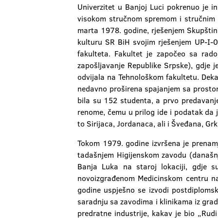
Univerzitet u Banjoj Luci pokrenuo je in
visokom stručnom spremom i stručnim na
marta 1978. godine, rješenjem Skupštine
kulturu SR BiH svojim rješenjem UP-I-
fakulteta. Fakultet je započeo sa ra
zapošljavanje Republike Srpske), gdje 
odvijala na Tehnološkom fakultetu. Dekana
nedavno proširena spajanjem sa prostori
bila su 152 studenta, a prvo predavanje
renome, čemu u prilog ide i podatak da 
to Sirijaca, Jordanaca, ali i Šveđana, Grk
Tokom 1979. godine izvršena je prenamj
tadašnjem Higijenskom zavodu (današnje
Banja Luka na staroj lokaciji, gdje s
novoizgrađenom Medicinskom centru na 
godine uspješno se izvodi postdiplomsk
saradnju sa zavodima i klinikama iz grada
predratne industrije, kakav je bio „Ru