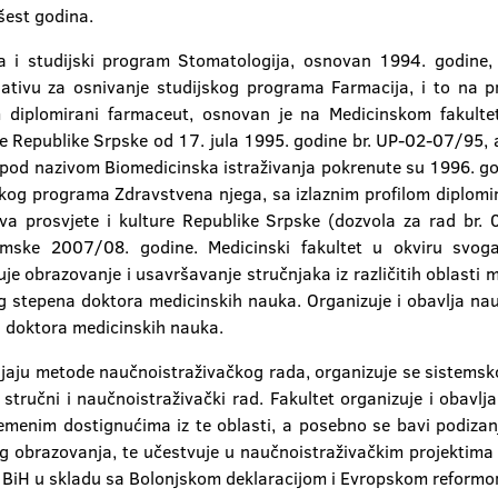
šest godina.
a i studijski program Stomatologija, osnovan 1994. godine,
jativu za osnivanje studijskog programa Farmacija, i to na pr
m diplomirani farmaceut, osnovan je na Medicinskom fakulte
re Republike Srpske od 17. jula 1995. godine br. UP-02-07/95
pod nazivom Biomedicinska istraživanja pokrenute su 1996. god
skog programa Zdravstvena njega, sa izlaznim profilom diplomir
va prosvjete i kulture Republike Srpske (dozvola za rad b
ske 2007/08. godine. Medicinski fakultet u okviru svoga
e obrazovanje i usavršavanje stručnjaka iz različitih oblasti me
og stepena doktora medicinskih nauka. Organizuje i obavlja nau
a doktora medicinskih nauka.
ijaju metode naučnoistraživačkog rada, organizuje se sistemsk
stručni i naučnoistraživački rad. Fakultet organizuje i obavl
vremenim dostignućima iz te oblasti, a posebno se bavi podi
obrazovanja, te učestvuje u naučnoistraživačkim projektima iz
u BiH u skladu sa Bolonjskom deklaracijom i Evropskom reform