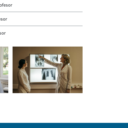
ofesor
esor
sor