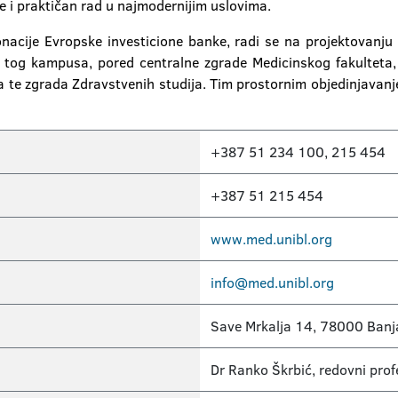
 i praktičan rad u najmodernijim uslovima.
nacije Evropske investicione banke, radi se na projektovanj
 tog kampusa, pored centralne zgrade Medicinskog fakulteta
a te zgrada Zdravstvenih studija. Tim prostornim objedinjavanjem
+387 51 234 100, 215 454
+387 51 215 454
www.med.unibl.org
info@med.unibl.org
Save Mrkalja 14, 78000 Banj
Dr Ranko Škrbić, redovni prof