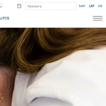
ЋИР
LAT
EN
UPIS