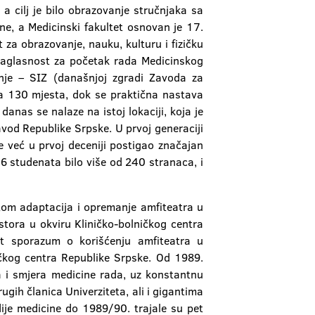
 a cilj je bilo obrazovanje stručnjaka sa
e, a Medicinski fakultet osnovan je 17.
za obrazovanje, nauku, kulturu i fizičku
saglasnost za početak rada Medicinskog
nje – SIZ (današnjoj zgradi Zavoda za
sa 130 mjesta, dok se praktična nastava
danas se nalaze na istoj lokaciji, koja je
vod Republike Srpske. U prvoj generaciji
e već u prvoj deceniji postigao značajan
6 studenata bilo više od 240 stranaca, i
tom adaptacija i opremanje amfiteatra u
tora u okviru Kliničko-bolničkog centra
nut sporazum o korišćenju amfiteatra u
čkog centra Republike Srpske. Od 1989.
a i smjera medicine rada, uz konstantnu
ugih članica Univerziteta, ali i gigantima
ije medicine do 1989/90. trajale su pet