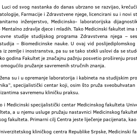
oj Luci od svog nastanka do danas ubrzano se razvijao, krećući
logije, Farmacije i Zdravstvene njege, licencirani su i novi stu
anitarno inženjerstvo, Medicinsko- laboratorijska dijagnost
Mentalno zdravlje djece i mladih. Tako Medicinski fakultet ima sv
snovne studije studijskog programa Zdravstvena njega – sest
s studija – Biomedicinske nauke. U ovaj vid poslijediplomskog
 iz zemlje i inostranstva, pa su se tako stekli uslovi da se s
iko godina Fakultet je značajnu pažnju posvetio proširenju pro
 omogućilo pružanje savremenih stručnih znanja.
ena su i u opremanje laboratorija i kabineta na studijskim p
ika”, specijalistički centar koji, osim što pruža sveobuhvatan s
izantima savremenu kliničku praksu.
 i Medicinski specijalistički centar Medicinskog fakulteta Unive
teta, a u njemu usluge pružaju nastavnici Medicinskog fakulteta 
 fakulteta. Primarni cilj Centra jeste liječenje pacijenata, ka
niverzitetskog kliničkog centra Republike Srpske, Medicinski fak