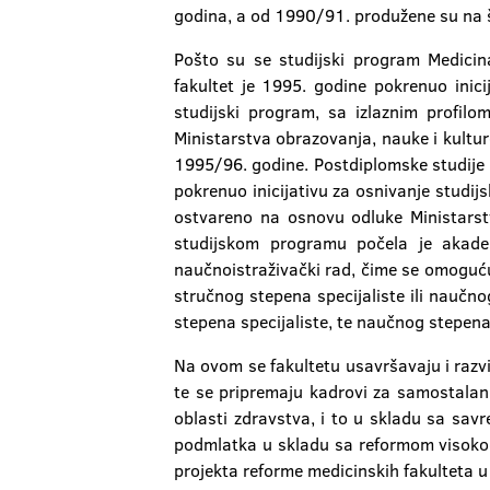
godina, a od 1990/91. produžene su na 
Pošto su se studijski program Medicin
fakultet je 1995. godine pokrenuo inici
studijski program, sa izlaznim profilo
Ministarstva obrazovanja, nauke i kultu
1995/96. godine. Postdiplomske studije 
pokrenuo inicijativu za osnivanje studij
ostvareno na osnovu odluke Ministarst
studijskom programu počela je akadem
naučnoistraživački rad, čime se omogućuj
stručnog stepena specijaliste ili naučn
stepena specijaliste, te naučnog stepen
Na ovom se fakultetu usavršavaju i razv
te se pripremaju kadrovi za samostalan 
oblasti zdravstva, i to u skladu sa sa
podmlatka u skladu sa reformom visokog 
projekta reforme medicinskih fakulteta 