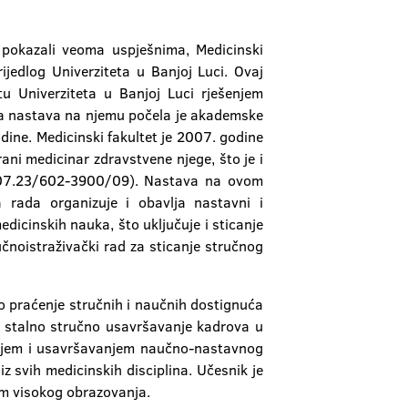
 pokazali veoma uspješnima, Medicinski
ijedlog Univerziteta u Banjoj Luci. Ovaj
tu Univerziteta u Banjoj Luci rješenjem
, a nastava na njemu počela je akademske
ine. Medicinski fakultet je 2007. godine
ani medicinar zdravstvene njege, što je i
r. 07.23/602-3900/09). Nastava na ovom
 rada organizuje i obavlja nastavni i
dicinskih nauka, što uključuje i sticanje
čnoistraživački rad za sticanje stručnog
o praćenje stručnih i naučnih dostignuća
ja stalno stručno usavršavanje kadrova u
zanjem i usavršavanjem naučno-nastavnog
 svih medicinskih disciplina. Učesnik je
om visokog obrazovanja.