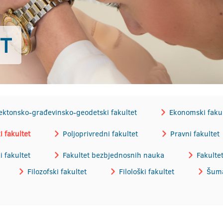
ET
ektonsko-građevinsko-geodetski fakultet
Ekonomski fakul
 fakultet
Poljoprivredni fakultet
Pravni fakultet
i fakultet
Fakultet bezbjednosnih nauka
Fakulte
Filozofski fakultet
Filološki fakultet
Šuma