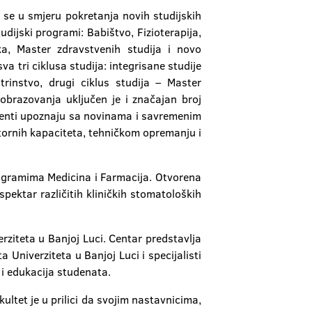
 se u smjeru pokretanja novih studijskih
dijski programi: Babištvo, Fizioterapija,
ika, Master zdravstvenih studija i novo
a tri ciklusa studija: integrisane studije
rinstvo, drugi ciklus studija – Master
 obrazovanja uključen je i značajan broj
tudenti upoznaju sa novinama i savremenim
stornih kapaciteta, tehničkom opremanju i
rogramima Medicina i Farmacija. Otvorena
pektar različitih kliničkih stomatoloških
rziteta u Banjoj Luci. Centar predstavlja
Univerziteta u Banjoj Luci i specijalisti
o i edukacija studenata.
ultet je u prilici da svojim nastavnicima,