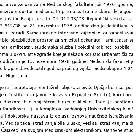
icijativu za osnivanje Medicinskog fakulteta još 1976. godine,
zivom doktor medicine. Pripreme su trajale skoro dvije godin
 opštine Banja Luka br. 01-012-33/78. Republički sekretarijat 
03-612/36 od 21. novembra 1978. godine dao je definitivnu 
dom u zgradi Samoupravne interesne zajednice za zapošljava
je bio obezbijeđen prostor za smještaj dekanata i amfiteatar 
t, amfiteatar, studentska služba i pojedini kabineti osoblja i 
ma u okviru iste zgrade koje je nekada koristio Urbanistički za
 održano je 15. novembra 1978. godine. Medicinski fakultet j
je krajem devedesetih godina prošlog vijeka među ukupno 1.21
a i Nigerijaca.
ena i adaptacija montažnih objekata bivše Dječje bolnice, po
m Institutu za javno zdravstvo Republike Srpske), kao i pros
u doskora bile smještene hirurške klinike. Tada je postig
Paprikovcu, tj. u kompleksu sadašnjeg Univerzitetskog klini
a i doktorska nastava iz oblasti osnova naučnog istraživanj
. Već su tada istraživanja bila u uskoj vezi sa istraživanjima dr
di Čajavecˮ sa svojom Medicinskom elektronikom. Osnovne stud