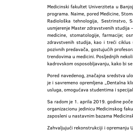
Medicinski fakultet Univerziteta u Banj
programa. Naime, pored Medicine, Stomato
Radiološka tehnologija, Sestrinstvo, S
usmjerenje Master zdravstvenih studija – 
medicine, stomatologije, farmacije; o
zdravstvenih studija, kao i treći ciklu
pozivnih predavača, gostujućih profesora
trendovima u medicini. Posljednjih nekol
kadrovskom osposobljavanju, kako bi se
Pored navedenog, značajna sredstva ulož
je i savremeno opremljena „Dentalna klin
usluga, omogućava studentima i specijal
Sa radom je 1. aprila 2019. godine počeo
organizacionu jedinicu Medicinskog fakul
zaposleni u nastavnim bazama Medicinskog
Zahvaljujući rekonstrukciji i opremanju U