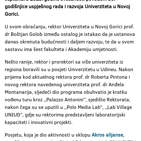
godišnjice uspješnog rada i razvoja Univerziteta u Novoj
Gorici.
U svom obraćanju, rektor Univerziteta u Novoj Gorici prof.
dr Boštjan Golob između ostalog je istakao da je ustanova
danas okrenuta budućnosti i daljem razvoju, te da u svom
sastavu ima šest fakulteta i Akademiju umjetnosti.
Nešto ranije, rektor i prorektori sa više univerziteta iz
regiona boravili su u posjeti Univerzitetu u Udineu. Nakon
prijema kod aktuelnog rektora prof. dr Roberta Pintona i
novog rektora navedenog univerziteta prof. dr Anđela
Montanarija, sljedeći dio programa obuhvatio je kratku
vođenu turu kroz ,,Palazzo Antonini”, sjedište Rektorata,
nakon čega su se uputili u ,,Polo Media Lab”, ,,Lab Village
UNIUD”, gdje su rektorima predstavljeni laboratorijski
kapaciteti i inovativni projekti.
Posjetu, koja je dio aktivnosti u sklopu
Akros alijanse
,