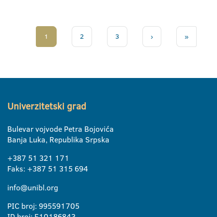
1
2
3
›
»
Univerzitetski grad
Bulevar vojvode Petra Bojovića
Banja Luka, Republika Srpska
+387 51 321 171
Faks: +387 51 315 694
info@unibl.org
PIC broj: 995591705
ID broj: E10186843