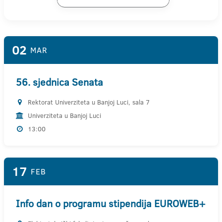
02
MAR
56. sjednica Senata
Rektorat Univerziteta u Banjoj Luci, sala 7
Univerziteta u Banjoj Luci
13:00
17
FEB
Info dan o programu stipendija EUROWEB+