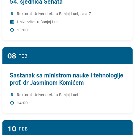
54. sjednica Senata
Rektorat Univerziteta u Banjoj Luci, sala 7
Univerzitet u Banjoj Luci
13:00
08
FEB
Sastanak sa ministrom nauke i tehnologije
prof. dr Jasminom Komićem
Rektorat Univerziteta u Banjoj Luci
14:00
10
FEB