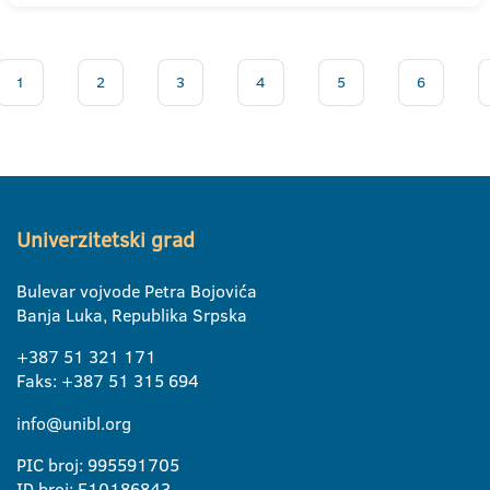
1
2
3
4
5
6
Univerzitetski grad
Bulevar vojvode Petra Bojovića
Banja Luka, Republika Srpska
+387 51 321 171
Faks: +387 51 315 694
info@unibl.org
PIC broj: 995591705
ID broj: E10186843