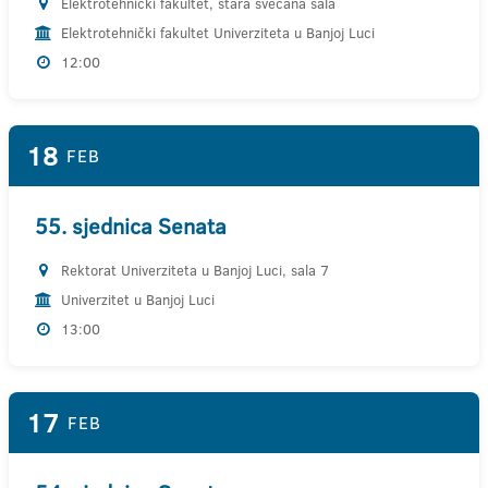
Elektrotehnički fakultet, stara svečana sala
Elektrotehnički fakultet Univerziteta u Banjoj Luci
12:00
18
FEB
55. sjednica Senata
Rektorat Univerziteta u Banjoj Luci, sala 7
Univerzitet u Banjoj Luci
13:00
17
FEB