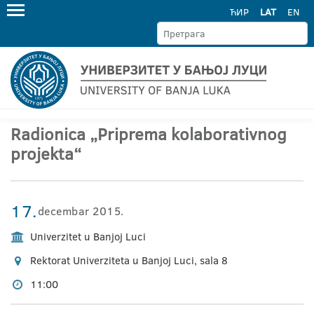
ЋИР
LAT
EN
Radionica „Priprema kolaborativnog
projekta“
17.
decembar 2015.
Univerzitet u Banjoj Luci
Rektorat Univerziteta u Banjoj Luci, sala 8
11:00