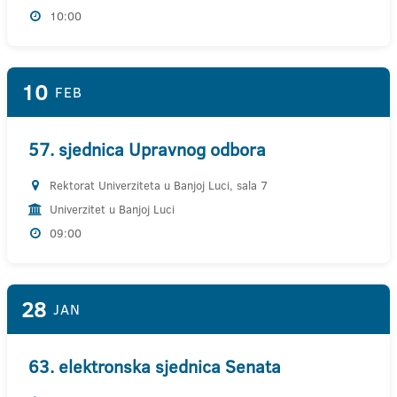
10:00
10
FEB
57. sjednica Upravnog odbora
Rektorat Univerziteta u Banjoj Luci, sala 7
Univerzitet u Banjoj Luci
09:00
28
JAN
63. elektronska sjednica Senata