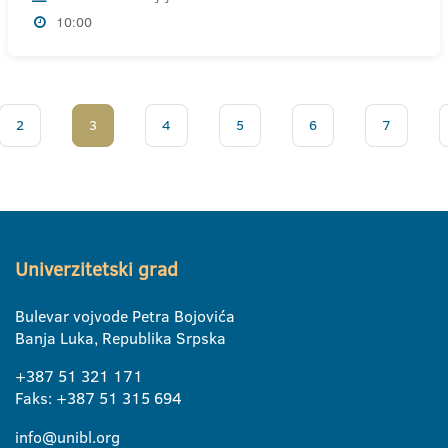
10:00
2
3
4
5
6
7
Univerzitetski grad
Bulevar vojvode Petra Bojovića
Banja Luka, Republika Srpska
+387 51 321 171
Faks: +387 51 315 694
info@unibl.org