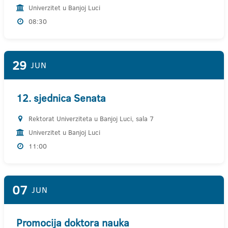
Univerzitet u Banjoj Luci
08:30
29
JUN
12. sjednica Senata
Rektorat Univerziteta u Banjoj Luci, sala 7
Univerzitet u Banjoj Luci
11:00
07
JUN
Promocija doktora nauka