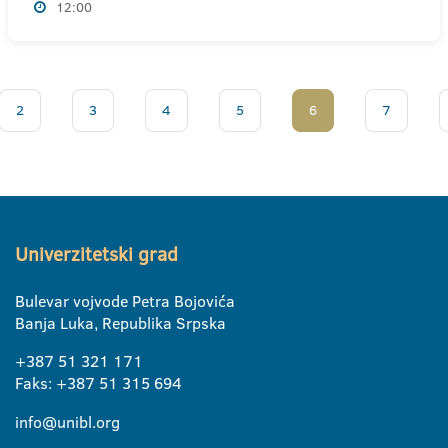
12:00
2
3
4
5
6
7
Univerzitetski grad
Bulevar vojvode Petra Bojovića
Banja Luka, Republika Srpska
+387 51 321 171
Faks: +387 51 315 694
info@unibl.org