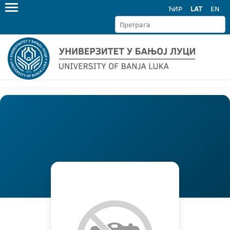
ЋИР
LAT
EN