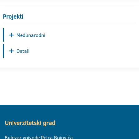
Projekti
Međunarodni
Ostali
Univerzitetski grad
Bulevar vojvode Petra Bojovića