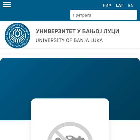
ЋИР
LAT
EN