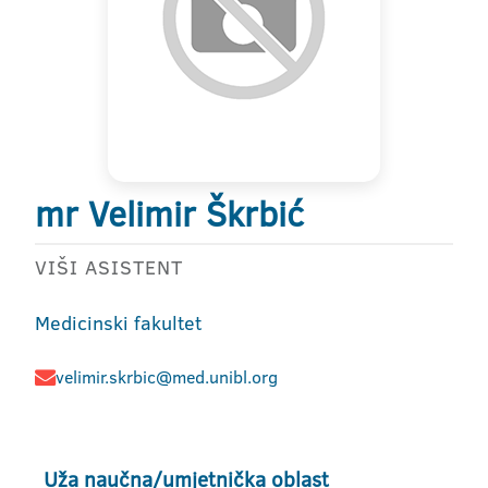
mr Velimir Škrbić
VIŠI ASISTENT
Medicinski fakultet
velimir.skrbic@med.unibl.org
Uža naučna/umjetnička oblast