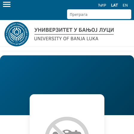
ЋИР
LAT
EN