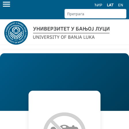
ЋИР
LAT
EN