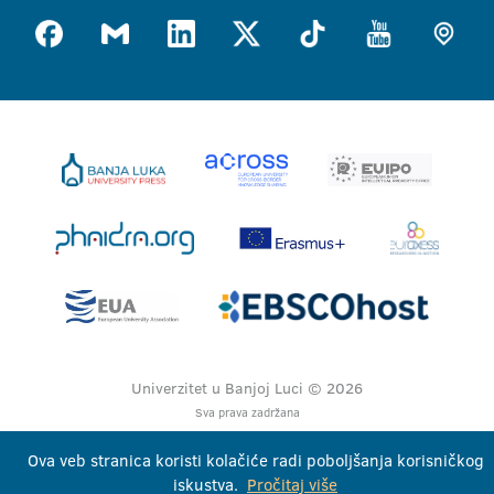
Univerzitet u Banjoj Luci © 2026
Sva prava zadržana
Ova veb stranica koristi kolačiće radi poboljšanja korisničkog
iskustva.
Pročitaj više