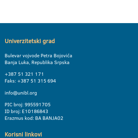
Univerzitetski grad
Bulevar vojvode Petra Bojovića
Banja Luka, Republika Srpska
+387 51 321 171
Faks: +387 51 315 694
info@unibl.org
PIC broj: 995591705
ID broj: E10186843
Erazmus kod: BA BANJA02
Korisni linkovi