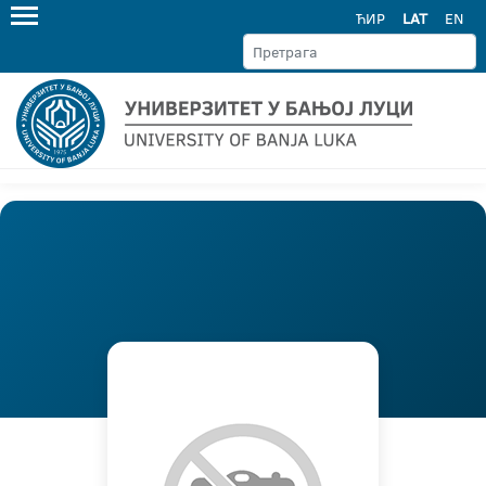
ЋИР
LAT
EN