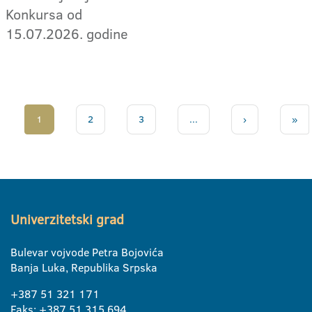
Konkursa od
15.07.2026. godine
1
2
3
...
›
»
Univerzitetski grad
Bulevar vojvode Petra Bojovića
Banja Luka, Republika Srpska
+387 51 321 171
Faks: +387 51 315 694