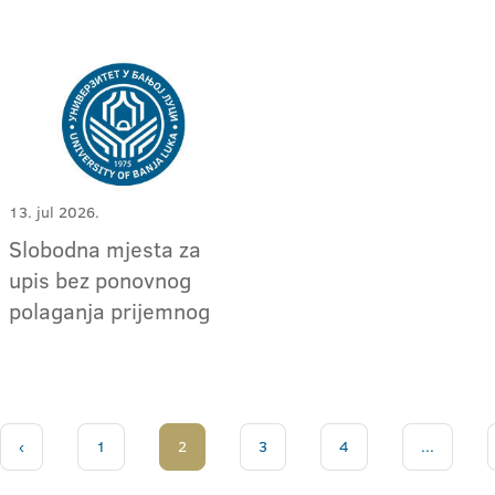
13. jul 2026.
Slobodna mjesta za
upis bez ponovnog
polaganja prijemnog
‹
1
2
3
4
...