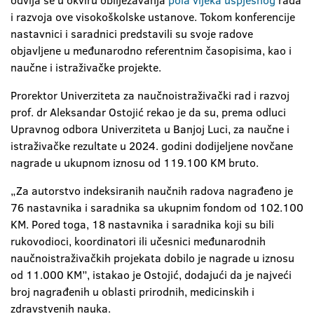
odvija se u okviru obilježavanja
pola vijeka uspješnog
rada
i razvoja ove visokoškolske ustanove. Tokom konferencije
nastavnici i saradnici predstavili su svoje radove
objavljene u međunarodno referentnim časopisima, kao i
naučne i istraživačke projekte.
Prorektor Univerziteta za naučnoistraživački rad i razvoj
prof. dr Aleksandar Ostojić rekao je da su, prema odluci
Upravnog odbora Univerziteta u Banjoj Luci, za naučne i
istraživačke rezultate u 2024. godini dodijeljene novčane
nagrade u ukupnom iznosu od 119.100 KM bruto.
„Za autorstvo indeksiranih naučnih radova nagrađeno je
76 nastavnika i saradnika sa ukupnim fondom od 102.100
KM. Pored toga, 18 nastavnika i saradnika koji su bili
rukovodioci, koordinatori ili učesnici međunarodnih
naučnoistraživačkih projekata dobilo je nagrade u iznosu
od 11.000 KM”, istakao je Ostojić, dodajući da je najveći
broj nagrađenih u oblasti prirodnih, medicinskih i
zdravstvenih nauka.