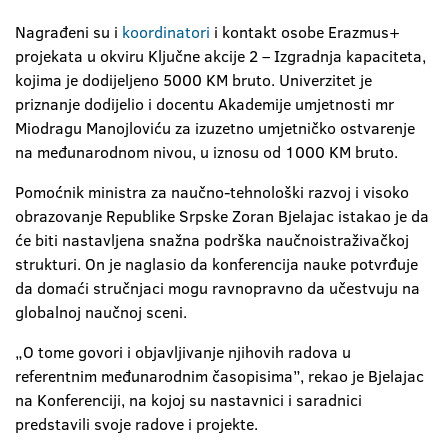
Nagrađeni su i
koordinatori
i kontakt osobe Erazmus+
projekata u okviru Ključne akcije 2 – Izgradnja kapaciteta,
kojima je dodijeljeno 5000 KM bruto. Univerzitet je
priznanje dodijelio i docentu Akademije umjetnosti mr
Miodragu Manojloviću za izuzetno umjetničko ostvarenje
na međunarodnom nivou, u iznosu od 1000 KM bruto.
Pomoćnik ministra za naučno-tehnološki razvoj i visoko
obrazovanje Republike Srpske Zoran Bjelajac istakao je da
će biti nastavljena snažna podrška naučnoistraživačkoj
strukturi. On je naglasio da konferencija nauke potvrđuje
da domaći stručnjaci mogu ravnopravno da učestvuju na
globalnoj naučnoj sceni.
„O tome govori i objavljivanje njihovih radova u
referentnim međunarodnim časopisima”, rekao je Bjelajac
na Konferenciji, na kojoj su nastavnici i saradnici
predstavili svoje radove i projekte.