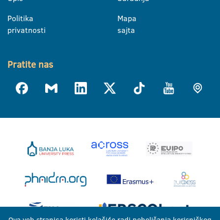
Politika
Mapa
privatnosti
sajta
Pratite nas
Ova veb stranica koristi kolačiće radi poboljšanja korisničkog