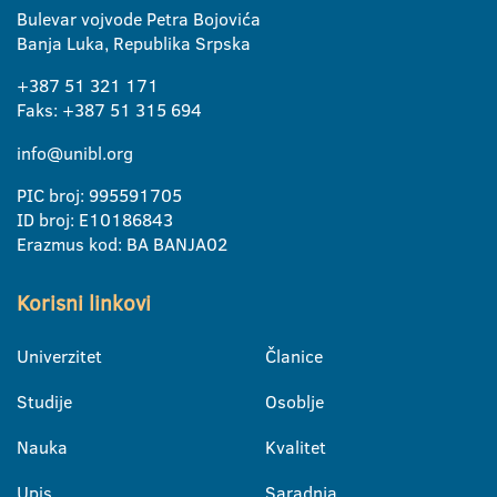
Bulevar vojvode Petra Bojovića
Banja Luka, Republika Srpska
+387 51 321 171
Faks: +387 51 315 694
info@unibl.org
PIC broj: 995591705
ID broj: E10186843
Erazmus kod: BA BANJA02
Korisni linkovi
Univerzitet
Članice
Studije
Osoblje
Nauka
Kvalitet
Upis
Saradnja