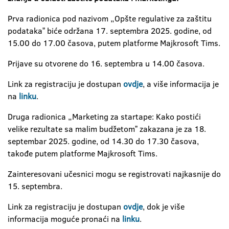
Prva radionica pod nazivom „Opšte regulative za zaštitu
podatakaˮ
biće održana 17. septembra 2025. godine, od
15.00 do 17.00 časova, putem platforme Majkrosoft Tims.
Prijave su otvorene do 16. septembra u 14.00 časova.
Link za registraciju je dostupan
ovdje
, a više informacija je
na
linku
.
Druga radionica „Marketing za startape: Kako postići
velike rezultate sa malim budžetomˮ
zakazana je za 18.
septembar 2025. godine, od 14.30 do 17.30 časova,
takođe putem platforme Majkrosoft Tims.
Zainteresovani učesnici mogu se registrovati najkasnije do
15. septembra.
Link za registraciju je dostupan
ovdje
, dok je više
informacija moguće pronaći na
linku
.