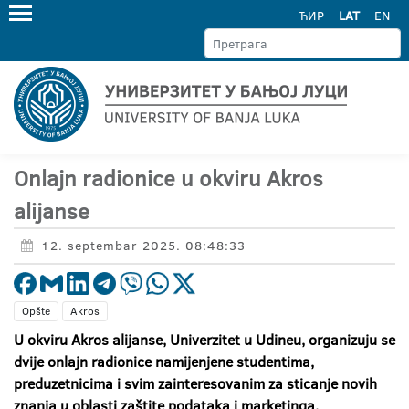
ЋИР
LAT
EN
Onlajn radionice u okviru Akros
alijanse
12. septembar 2025. 08:48:33
Opšte
Akros
U okviru Akros alijanse, Univerzitet u Udineu, organizuju se
dvije onlajn radionice namijenjene studentima,
preduzetnicima i svim zainteresovanim za sticanje novih
znanja u oblasti zaštite podataka i marketinga.