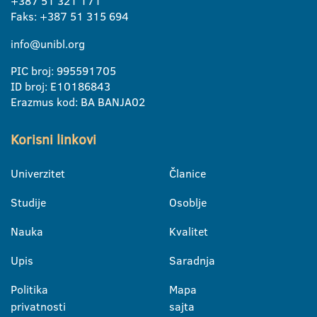
+387 51 321 171
Faks: +387 51 315 694
info@unibl.org
PIC broj: 995591705
ID broj: E10186843
Erazmus kod: BA BANJA02
Korisni linkovi
Univerzitet
Članice
Studije
Osoblje
Nauka
Kvalitet
Upis
Saradnja
Politika
Mapa
privatnosti
sajta