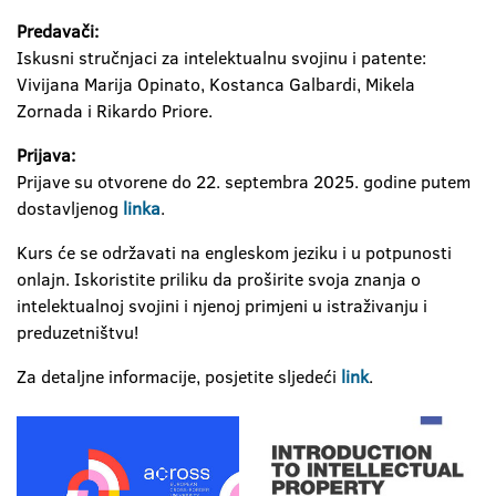
Predavači:
Iskusni stručnjaci za intelektualnu svojinu i patente:
Vivijana Marija Opinato, Kostanca Galbardi, Mikela
Zornada i Rikardo Priore.
Prijava:
Prijave su otvorene do 22. septembra 2025. godine putem
dostavljenog
linka
.
Kurs će se održavati na engleskom jeziku i u potpunosti
onlajn. Iskoristite priliku da proširite svoja znanja o
intelektualnoj svojini i njenoj primjeni u istraživanju i
preduzetništvu!
Za detaljne informacije, posjetite sljedeći
link
.