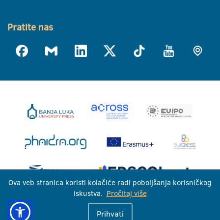
Pratite nas
Ova veb stranica koristi kolačiće radi poboljšanja korisničkog
iskustva.
Pročitaj više
Univerzitet u Banjoj Luci © 2026
Prihvati
Sva prava zadržana