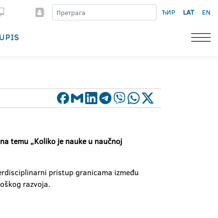
ЋИР
LAT
EN
UPIS
e na temu „Koliko je nauke u naučnoj
terdisciplinarni pristup granicama između
oškog razvoja.