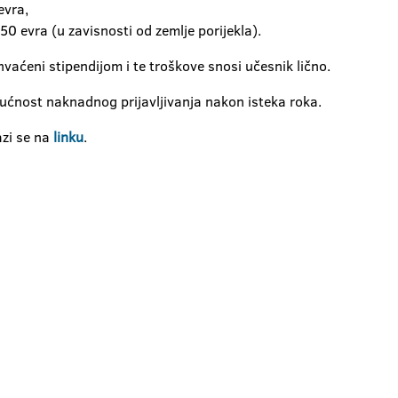
evra,
0 evra (u zavisnosti od zemlje porijekla).
vaćeni stipendijom i te troškove snosi učesnik lično.
gućnost naknadnog prijavljivanja nakon isteka roka.
azi se na
linku
.