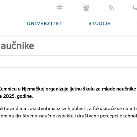
UNIVERZITET
STUDIJE
naučnike
u Kemnicu u Njemačkoj organizuje ljetnu školu za mlade naučnik
ta 2025. godine.
ktorandima i asistentima iz svih oblasti, a fokusiraće se na in
tom na društveno-naučne aspekte i društvene percepcije tehnol