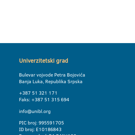
Univerzitetski grad
Bulevar vojvode Petra Bojovića
Banja Luka, Republika Srpska
+387 51 321 171
Faks: +387 51 315 694
info@unibl.org
PIC broj: 995591705
ID broj: E10186843