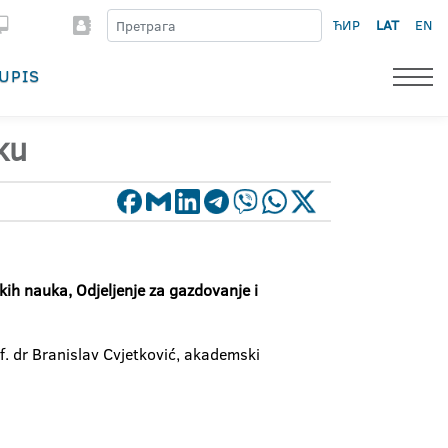
ЋИР
LAT
EN
UPIS
ku
kih nauka, Odjeljenje za gazdovanje i
f. dr Branislav Cvjetković, akademski