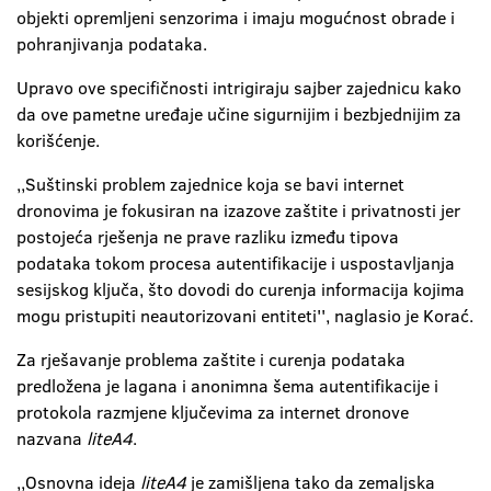
objekti opremljeni senzorima i imaju mogućnost obrade i
pohranjivanja podataka.
Upravo ove specifičnosti intrigiraju sajber zajednicu kako
da ove pametne uređaje učine sigurnijim i bezbjednijim za
korišćenje.
,,Suštinski problem zajednice koja se bavi internet
dronovima je fokusiran na izazove zaštite i privatnosti jer
postojeća rješenja ne prave razliku između tipova
podataka tokom procesa autentifikacije i uspostavljanja
sesijskog ključa, što dovodi do curenja informacija kojima
mogu pristupiti neautorizovani entiteti'', naglasio je Korać.
Za rješavanje problema zaštite i curenja podataka
predložena je lagana i anonimna šema autentifikacije i
protokola razmjene ključevima za internet dronove
nazvana
liteA4
.
,,Osnovna ideja
liteA4
je zamišljena tako da zemaljska