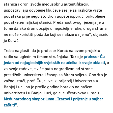
stanica i dron izvode međusobnu autentifikaciju i
uspostavljaju odvojene ključeve sesije za različite vrste
podataka prije nego što dron uopšte isporuči prikupljene
podatke zemaljskoj stanici. Predanost ovog rješenja je u
tome da ako dron dospije u nepoželjne ruke, druga strana
ne može koristiti podatke koji se nalaze u njemu'', objasnio
je Korać.
Treba naglasiti da je profesor Korać na ovom projektu
radio sa uglednim timom stručnjaka. Tako je
profesor Ču
jedan od najuglednijih svjetskih naučnika iz svoje oblasti
,
a
za svoje radove je više puta nagrađivan od strane
prestižnih univerziteta i časopisa širom svijeta. Ono što je
važno istaći, prof. Ču je i veliki prijatelj Univerziteta u
Banjoj Luci, on je prošle godine boravio na našem
univerzitetu i u Banjoj Luci, gdje je učestvovao u radu
Međunarodnog simpozijuma ,,Izazovi i prijetnje u sajber
zaštitiˮ
.