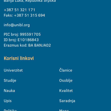
Banja Luka, Republika Srpska
+387 51 321 171
Faks: +387 51 315 694
info@unibl.org
PIC broj: 995591705
ID broj: E10186843
Erazmus kod: BA BANJA02
Korisni linkovi
Univerzitet
Članice
Studije
Osoblje
Nauka
Kvalitet
Upis
Saradnja
Politika
Mapa