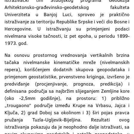
istraživački tim Studijskog programa Geodezija
Arhitektonsko-građevinsko-geodetskog fakulteta
Univerziteta u Banjoj Luci, sproveo je praktično
istraživanje za teritoriju Republike Srpske i veći dio Bosne i
Hercegovine. U istraživanju su primjenjeni podaci
nivelmana visoke tačnosti, iz pet epoha, u periodu 1899-
1973. god.
Na osnovu prostornog vrednovanja vertikalnih brzina
tačaka nivelmanske kinematičke mreže (nivelmanskih
repera), korišćenjem dodatnih skupova geopodataka i
primjenom geostatistike, prvenstveno kriginga, izvršeno je
predviđanje (procjenjivanje, prognoza, predikcija) i
definisana područja sa najbržim slijeganjem Zemljine kore
(oko -2,5mm godišnje), na prostoru: 1) približno
„trougaono“ područje između Krupe na Vrbasu, Jajca i
Ključa, 2) grad Doboj sa okolinom i 3) širi pojas pravca
pružanja Tuzla-Ugljevik-Bijeljina. Rezultati ovog
istraživanja pokazuju da je neophodno dalje istraživati, sa