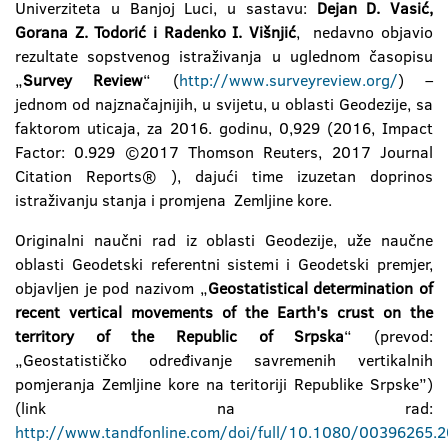
Univerziteta u Banjoj Luci, u sastavu:
Dejan D. Vasić,
Gorana Z. Todorić i Radenko I. Višnjić
, nedavno objavio
rezultate sopstvenog istraživanja u uglednom časopisu
„
Survey Review
“ (
http://www.surveyreview.org/
) –
jednom od najznačajnijih, u svijetu, u oblasti Geodezije, sa
faktorom uticaja, za 2016. godinu, 0,929 (2016, Impact
Factor: 0.929 ©2017 Thomson Reuters, 2017 Journal
Citation Reports® ), dajući time izuzetan doprinos
istraživanju stanja i promjena Zemljine kore.
Originalni naučni rad iz oblasti Geodezije, uže naučne
oblasti Geodetski referentni sistemi i Geodetski premjer,
objavljen je pod nazivom „
Geostatistical determination of
recent vertical movements of the Earth's crust on the
territory of the Republic of Srpska
“ (prevod:
„Geostatističko određivanje savremenih vertikalnih
pomjeranja Zemljine kore na teritoriji Republike Srpske”)
(link na rad:
http://www.tandfonline.com/doi/full/10.1080/00396265