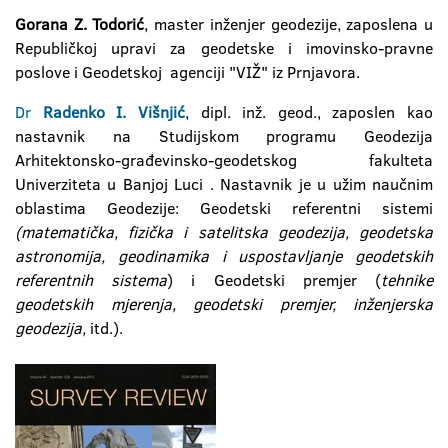
Gorana Z. Todorić
, master inženjer geodezije, zaposlena u
Republičkoj upravi za geodetske i imovinsko-pravne
poslove i Geodetskoj agenciji "VIŽ" iz Prnjavora.
Dr
Radenko I. Višnjić
, dipl. inž. geod., zaposlen kao
nastavnik na Studijskom programu Geodezija
Arhitektonsko-građevinsko-geodetskog fakulteta
Univerziteta u Banjoj Luci . Nastavnik je u užim naučnim
oblastima Geodezije: Geodetski referentni sistemi
(matematička, fizička i satelitska geodezija, geodetska
astronomija, geodinamika i uspostavljanje geodetskih
referentnih sistema
) i Geodetski premjer (
tehnike
geodetskih mjerenja, geodetski premjer, inženjerska
geodezija,
itd.).