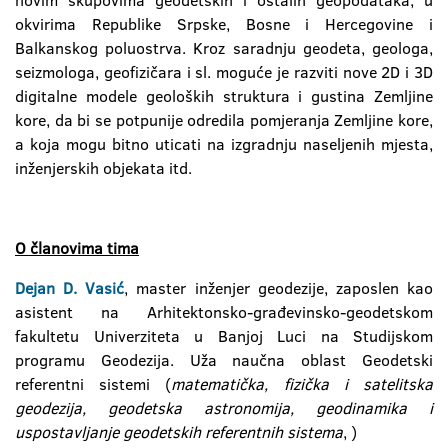
novim skupovima geodetskih i ostalih geopodataka, u
okvirima Republike Srpske, Bosne i Hercegovine i
Balkanskog poluostrva. Kroz saradnju geodeta, geologa,
seizmologa, geofizičara i sl. moguće je razviti nove 2D i 3D
digitalne modele geoloških struktura i gustina Zemljine
kore, da bi se potpunije odredila pomjeranja Zemljine kore,
a koja mogu bitno uticati na izgradnju naseljenih mjesta,
inženjerskih objekata itd.
O članovima tima
Dejan D. Vasić
, master inženjer geodezije, zaposlen kao
asistent na Arhitektonsko-građevinsko-geodetskom
fakultetu Univerziteta u Banjoj Luci na Studijskom
programu Geodezija. Uža naučna oblast Geodetski
referentni sistemi (
matematička, fizička i satelitska
geodezija, geodetska astronomija, geodinamika i
uspostavljanje geodetskih referentnih sistema
, )