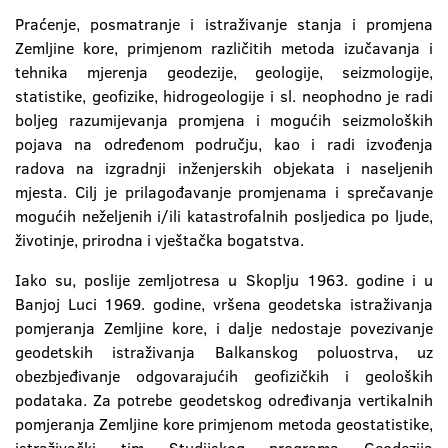
Praćenje, posmatranje i istraživanje stanja i promjena
Zemljine kore, primjenom različitih metoda izučavanja i
tehnika mjerenja geodezije, geologije, seizmologije,
statistike, geofizike, hidrogeologije i sl. neophodno je radi
boljeg razumijevanja promjena i mogućih seizmoloških
pojava na određenom području, kao i radi izvođenja
radova na izgradnji inženjerskih objekata i naseljenih
mjesta. Cilj je prilagođavanje promjenama i sprečavanje
mogućih neželjenih i/ili katastrofalnih posljedica po ljude,
životinje, prirodna i vještačka bogatstva.
Iako su, poslije zemljotresa u Skoplju 1963. godine i u
Banjoj Luci 1969. godine, vršena geodetska istraživanja
pomjeranja Zemljine kore, i dalje nedostaje povezivanje
geodetskih istraživanja Balkanskog poluostrva, uz
obezbjeđivanje odgovarajućih geofizičkih i geoloških
podataka. Za potrebe geodetskog određivanja vertikalnih
pomjeranja Zemljine kore primjenom metoda geostatistike,