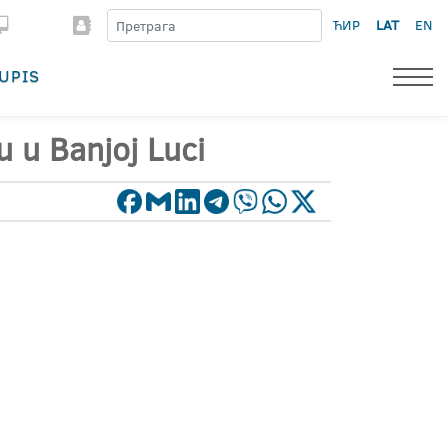
ЋИР
LAT
EN
UPIS
u u Banjoj Luci