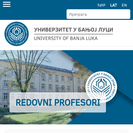
ЋИР
LAT
EN
REDOVNI PROFESORI