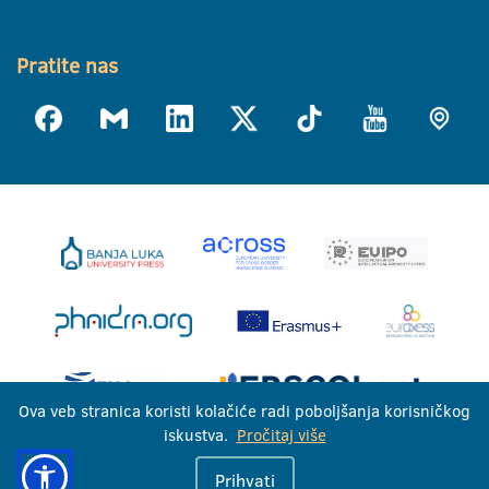
Pratite nas
Ova veb stranica koristi kolačiće radi poboljšanja korisničkog
iskustva.
Pročitaj više
Univerzitet u Banjoj Luci © 2026
Prihvati