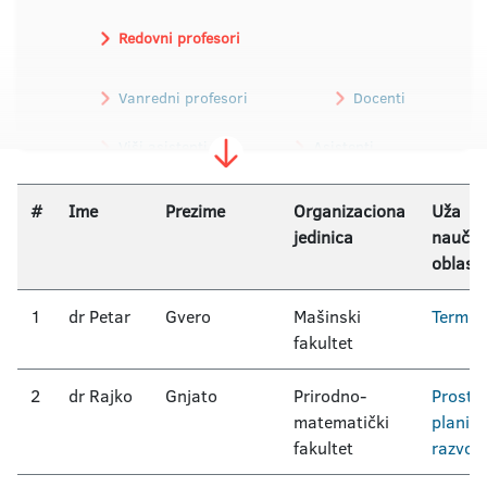
Redovni profesori
Vanredni profesori
Docenti
Viši asistenti
Asistenti
#
Ime
Prezime
Organizaciona
Uža
jedinica
naučna
oblast
1
dr Petar
Gvero
Mašinski
Termot
fakultet
2
dr Rajko
Gnjato
Prirodno-
Prosto
matematički
planira
fakultet
razvoj