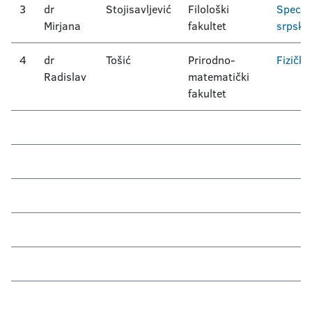
3
dr
Stojisavljević
Filološki
Specifič
Mirjana
fakultet
srpski 
4
dr
Tošić
Prirodno-
Fizička
Radislav
matematički
fakultet