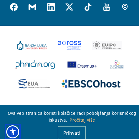
Univerzitet u Banjoj Luci © 2026
Ova veb stranica koristi kolačiće radi poboljšanja korisničkog
Sva prava zadržana
iskustva.
Pročitaj više
Prihvati