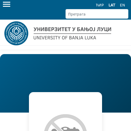
ЋИР
LAT
EN