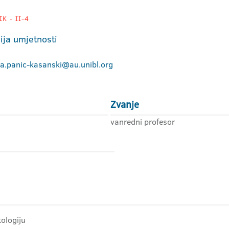
K - II-4
ja umjetnosti
ca.panic-kasanski@au.unibl.org
Zvanje
vanredni profesor
ologiju