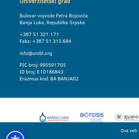
Univerzitetski grad
Bulevar vojvode Petra Bojovića
Banja Luka, Republika Srpska
+387 51 321 171
Faks: +387 51 315 694
info@unibl.org
PIC broj: 995591705
ID broj: E10186843
Erazmus kod: BA BANJA02
Ova veb 