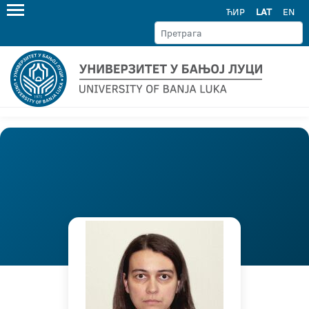
ЋИР
LAT
EN